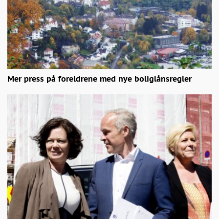
Mer press på foreldrene med nye boliglånsregler