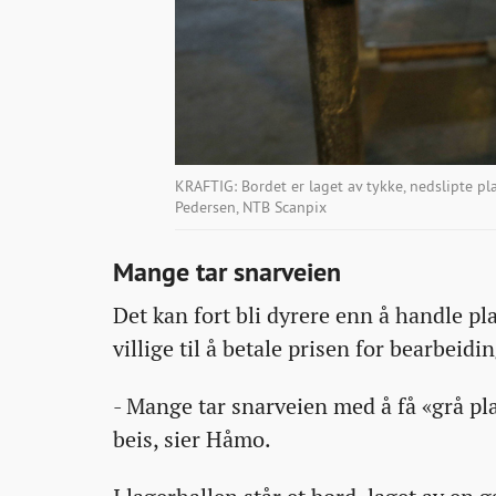
KRAFTIG: Bordet er laget av tykke, nedslipte plan
Pedersen, NTB Scanpix
Mange tar snarveien
Det kan fort bli dyrere enn å handle pl
villige til å betale prisen for bearbeidi
- Mange tar snarveien med å få «grå p
beis, sier Håmo.