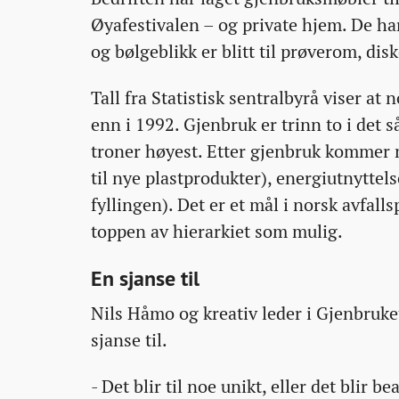
Øyafestivalen – og private hjem. De ha
og bølgeblikk er blitt til prøverom, disk
Tall fra Statistisk sentralbyrå viser a
enn i 1992. Gjenbruk er trinn to i det s
troner høyest. Etter gjenbruk kommer m
til nye plastprodukter), energiutnyttel
fyllingen). Det er et mål i norsk avfall
toppen av hierarkiet som mulig.
En sjanse til
Nils Håmo og kreativ leder i Gjenbruke
sjanse til.
- Det blir til noe unikt, eller det blir b