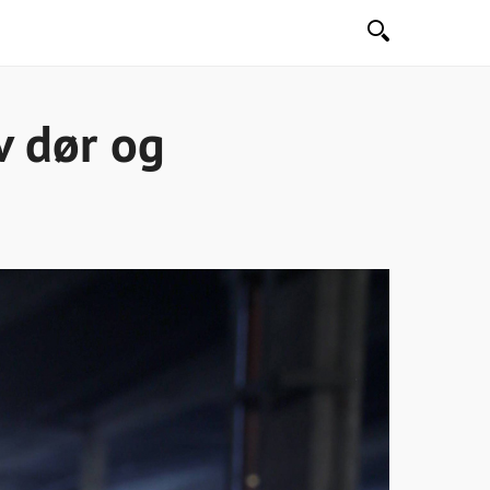
Søk
v dør og