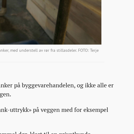
ker, med understell av rør fra stillasdeler. FOTO: Terje
anker på byggevarehandelen, og ikke alle er
ngen.
lank-uttrykk» på veggen med for eksempel