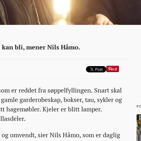
en kan bli, mener Nils Håmo.
som er reddet fra søppelfyllingen. Snart skal
 gamle garderobeskap, bokser, tau, sykler og
PO
itt hagemøbler. Kjeler er blitt lamper.
llasdeler.
g og omvendt, sier Nils Håmo, som er daglig