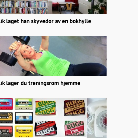
lik laget han skyvedør av en bokhylle
lik lager du treningsrom hjemme