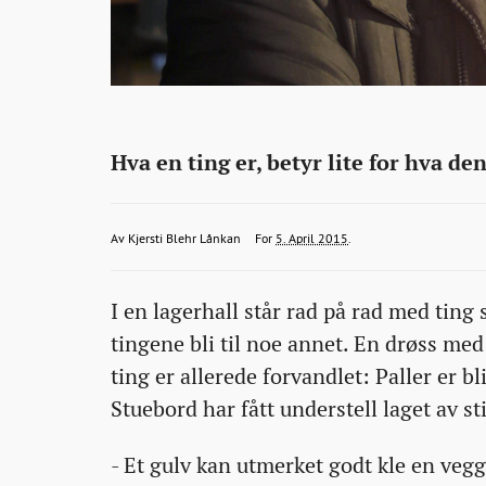
Interiør
http://bonansa.no/artikkel/nils-
Hva en ting er, betyr lite for hva d
lager-
vegg-
KjerstiBlehrLankan@bonansa.no
2015-
2015-
2015-
Av
Kjersti Blehr Lånkan
For
5. April 2015
.
av-
04-
04-
03-
gulv-
I en lagerhall står rad på rad med ting 
05T18:00:06+00:00
05T18:00:06+00:00
30T13:17:40+00:00
bord-
tingene bli til noe annet. En drøss med
av-
ting er allerede forvandlet: Paller er bl
dor-
Stuebord har fått understell laget av sti
og-
lamper-
- Et gulv kan utmerket godt kle en veg