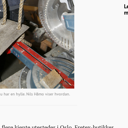
L
m
du har en hylle. Nils Håmo viser hvordan.
flere kjente utesteder i Oslo, Fretex-butikker,