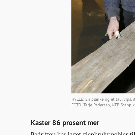
HYLLE: En planke og et tau, vips, 
FOTO: Terje Pedersen, NTB Scanpix
Kaster 86 prosent mer
Bedriften har laget gjenbruksmøbler til 