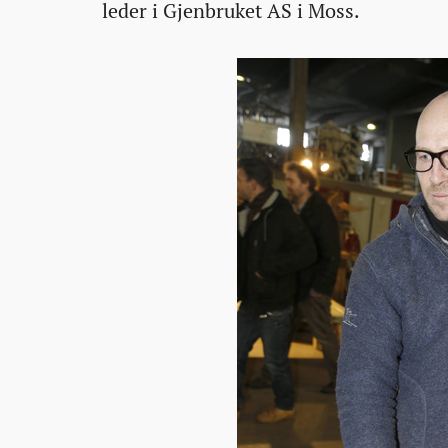
av-
leder i Gjenbruket AS i Moss.
det-
meste/