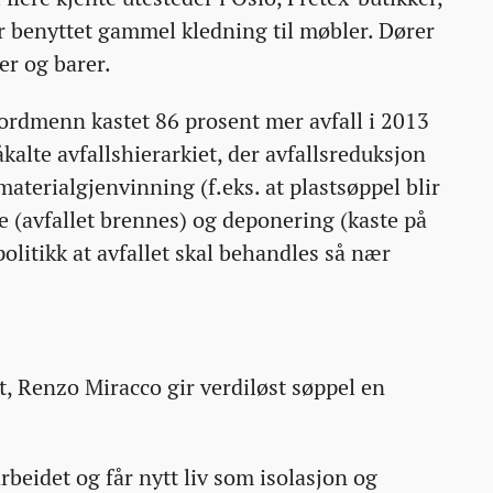
r benyttet gammel kledning til møbler. Dører
er og barer.
t nordmenn kastet 86 prosent mer avfall i 2013
åkalte avfallshierarkiet, der avfallsreduksjon
aterialgjenvinning (f.eks. at plastsøppel blir
se (avfallet brennes) og deponering (kaste på
spolitikk at avfallet skal behandles så nær
t, Renzo Miracco gir verdiløst søppel en
earbeidet og får nytt liv som isolasjon og