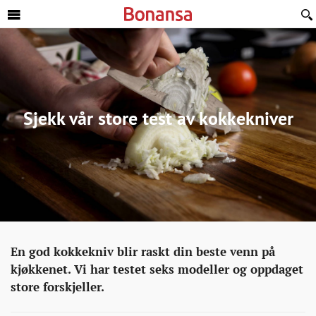
Sideinnhold
Sjekk vår store test av kokkekniver
Hjem
http://bonansa.no/artikkel/sjekk-
En god kokkekniv blir raskt din beste venn på
kjære
var-
kjøkkenet. Vi har testet seks modeller og oppdaget
hjem
store-
store forskjeller.
test-