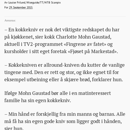
av-
louisefrilund@bonansa.no
Av
Louise Frilund, Wiseguide/TT/NTB Scanpix
2015-09-29T12:00:57+00:00
2015-09-29T12:00:57+00:00
2015-09-29T14:23:10+00:00
For
29. September 2015
.
kokkekniver/
– En kokkekniv er nok det viktigste redskapet du har
på kjøkkenet, sier kokk Charlotte Mohn Gaustad,
aktuell i TV2-programmet «Fingrene av fatet» og
kursholder i sitt eget foretak «Fjøset på Markestad».
– Kokkekniven er allround-kniven du kutter de vanlige
tingene med. Den er rett og stor, og ikke egnet til for
eksempel utbeining eller å skjære brød, forklarer hun.
Ifølge Mohn Gaustad bør alle i en matinteressert
familie ha sin egen kokkekniv.
– Min hånd er forskjellig fra min manns og barnas. Alle
må få ha sin egen gode kniv som ligger godt i hånden,
sier hun.