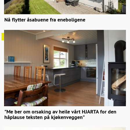
Nå flytter åsabuene fra eneboligene
"Me ber om orsaking av heile vårt HJARTA for den
håplause teksten på kjøkenveggen"