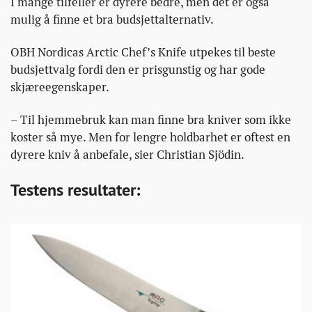
I mange tilfeller er dyrere bedre, men det er også
mulig å finne et bra budsjettalternativ.
OBH Nordicas Arctic Chef’s Knife utpekes til beste
budsjettvalg fordi den er prisgunstig og har gode
skjæreegenskaper.
– Til hjemmebruk kan man finne bra kniver som ikke
koster så mye. Men for lengre holdbarhet er oftest en
dyrere kniv å anbefale, sier Christian Sjödin.
Testens resultater: