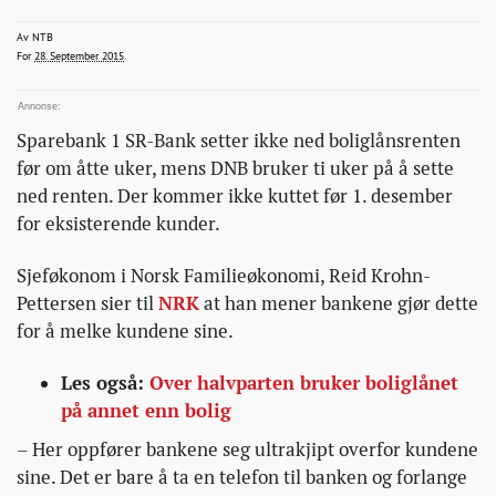
at-
bankene-
ntb@bonansa.no
Av
NTB
2015-09-28T12:04:40+00:00
2015-09-28T12:04:40+00:00
2015-09-28T12:06:13+00:00
For
28. September 2015
.
somler/
Sparebank 1 SR-Bank setter ikke ned
bolig
lånsrenten
før om åtte uker, mens DNB bruker ti uker på å sette
ned renten. Der kommer ikke kuttet før 1. desember
for eksisterende kunder.
Sjeføkonom i Norsk Familieøkonomi, Reid Krohn-
Pettersen sier til
NRK
at han mener bankene gjør dette
for å melke kundene sine.
Les også:
Over halvparten bruker boliglånet
på annet enn bolig
– Her oppfører bankene seg ultrakjipt overfor kundene
sine. Det er bare å ta en telefon til banken og forlange