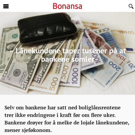
Sideinnhold
– Lånekundene taper tusener på at
bankene somler
Økonomi
http://bonansa.no/artikkel/lanekundene-
Selv om bankene har satt ned boliglånsrentene
taper-
trer ikke endringene i kraft før om flere uker.
tusener-
Bankene drøyer for å melke de lojale lånekundene,
pa-
mener sjeføkonom.