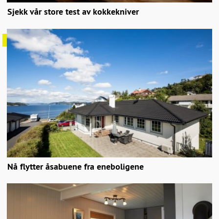
Sjekk vår store test av kokkekniver
Nå flytter åsabuene fra eneboligene