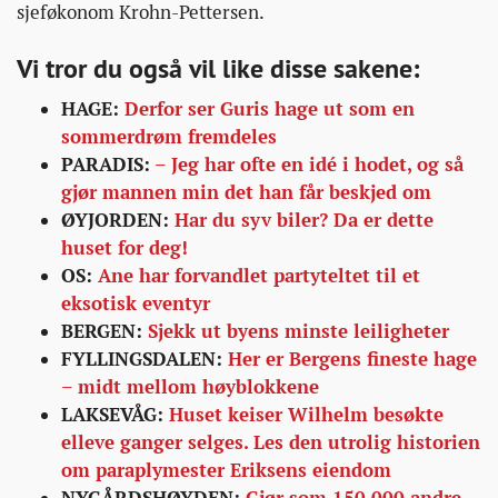
sjeføkonom Krohn-Pettersen.
Vi tror du også vil like disse sakene:
HAGE:
Derfor ser Guris hage ut som en
sommerdrøm fremdeles
PARADIS:
– Jeg har ofte en idé i hodet, og så
gjør mannen min det han får beskjed om
ØYJORDEN:
Har du syv biler? Da er dette
huset for deg!
OS:
Ane har forvandlet partyteltet til et
eksotisk eventyr
BERGEN:
Sjekk ut byens minste leiligheter
FYLLINGSDALEN:
Her er Bergens fineste hage
– midt mellom høyblokkene
LAKSEVÅG:
Huset keiser Wilhelm besøkte
elleve ganger selges. Les den utrolig historien
om paraplymester Eriksens eiendom
NYGÅRDSHØYDEN:
Gjør som 150.000 andre