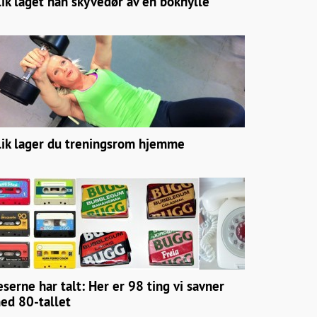
lik laget han skyvedør av en bokhylle
lik lager du treningsrom hjemme
eserne har talt: Her er 98 ting vi savner
ed 80-tallet