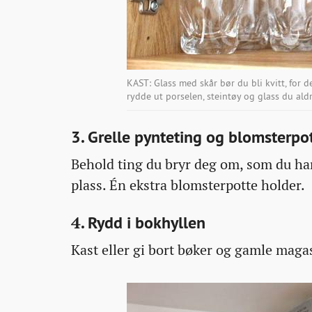
KAST: Glass med skår bør du bli kvitt, for d
rydde ut porselen, steintøy og glass du al
3. Grelle pynteting og blomsterpo
Behold ting du bryr deg om, som du har
plass. Én ekstra blomsterpotte holder.
4
. Rydd i bokhyllen
Kast eller gi bort bøker og gamle magas