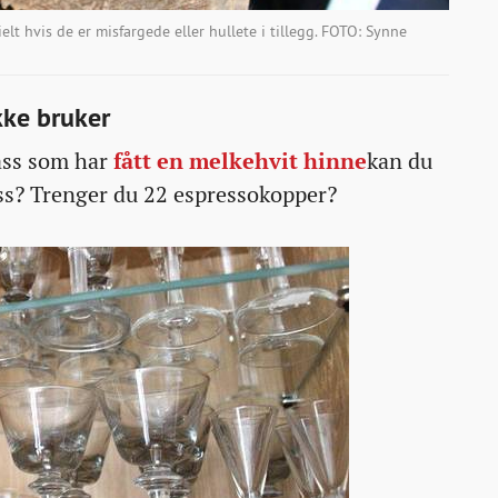
elt hvis de er misfargede eller hullete i tillegg. FOTO: Synne
ikke bruker
lass som har
fått en melkehvit hinne
kan du
ass? Trenger du 22 espressokopper?