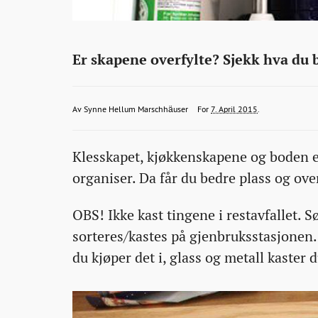
Interiør
http://bonansa.no/artikkel/ti-
Er skapene overfylte? Sjekk hva du 
ting-
det-
shm@schibsted.no
2015-
2015-
2015-
Av
Synne Hellum Marschhäuser
For
7. April 2015
.
er-
04-
04-
04-
pa-
Klesskapet, kjøkkenskapene og boden er
07T10:49:07+00:00
07T10:49:07+00:00
07T11:52:16+00:00
tide-
organiser. Da får du bedre plass og over
a-
bli-
OBS! Ikke kast tingene i restavfallet. 
kvitt/
sorteres/kastes på gjenbruksstasjonen. 
du kjøper det i, glass og metall kaster 