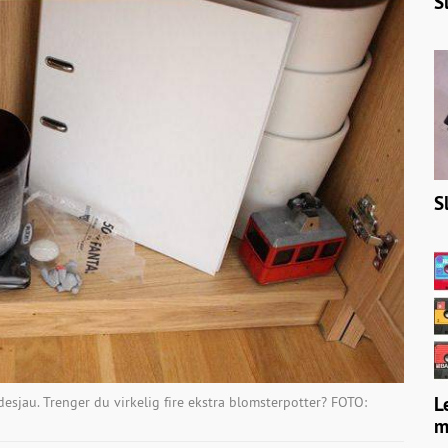
S
S
L
esjau. Trenger du virkelig fire ekstra blomsterpotter? FOTO:
m