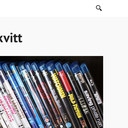
Søk
kvitt