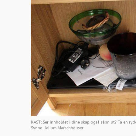
KAST: Ser innholdet i dine skap også sånn ut? Ta en rydd
Synne Hellum Marschhäuser