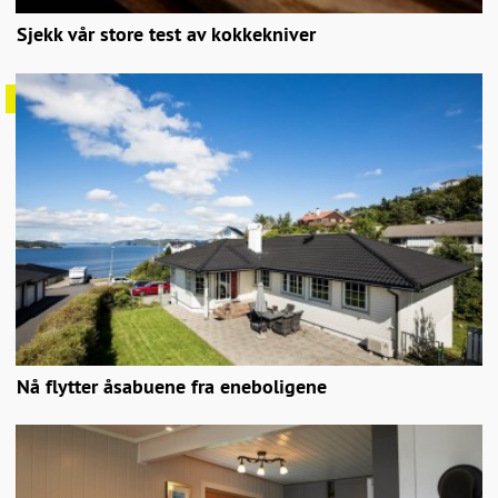
Sjekk vår store test av kokkekniver
Nå flytter åsabuene fra eneboligene