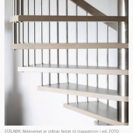
STÅLRØR: Rekkverket er stålrør festet til trappetrinn i eik. FOTO: