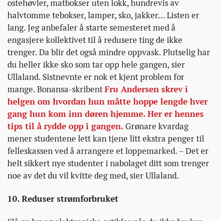
ostehøvler, matbokser uten lokk, hundrevis av
halvtomme tebokser, lamper, sko, jakker… Listen er
lang. Jeg anbefaler å starte semesteret med å
engasjere kollektivet til å redusere ting de ikke
trenger. Da blir det også mindre oppvask. Plutselig har
du heller ikke sko som tar opp hele gangen, sier
Ullaland. Sistnevnte er nok et kjent problem for
mange. Bonansa-skribent
Fru Andersen skrev i
helgen om hvordan hun måtte hoppe lengde hver
gang hun kom inn døren hjemme. Her er hennes
tips til å rydde opp i gangen.
Grønare kvardag
mener studentene lett kan tjene litt ekstra penger til
felleskassen ved å arrangere et loppemarked. – Det er
helt sikkert nye studenter i nabolaget ditt som trenger
noe av det du vil kvitte deg med, sier Ullaland.
10. Reduser strømforbruket