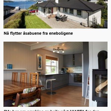
Nå flytter åsabuene fra eneboligene