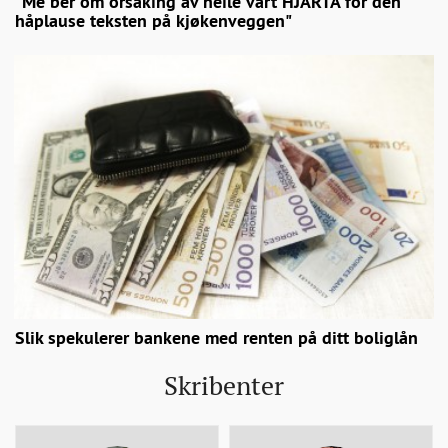
"Me ber om orsaking av heile vårt HJARTA for den
håplause teksten på kjøkenveggen"
Slik spekulerer bankene med renten på ditt boliglån
Skribenter