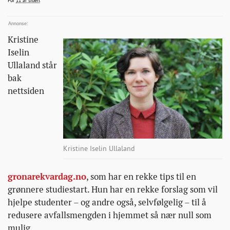
For
11 år siden
.
du-
en-
avfallsfri-
Kristine
tilvaerelse/
Iselin
Ullaland står
bak
nettsiden
Kristine Iselin Ullaland
gronarekvardag.no
, som har en rekke tips til en
grønnere studiestart. Hun har en rekke forslag som vil
hjelpe studenter – og andre også, selvfølgelig – til å
redusere avfallsmengden i hjemmet så nær null som
mulig.