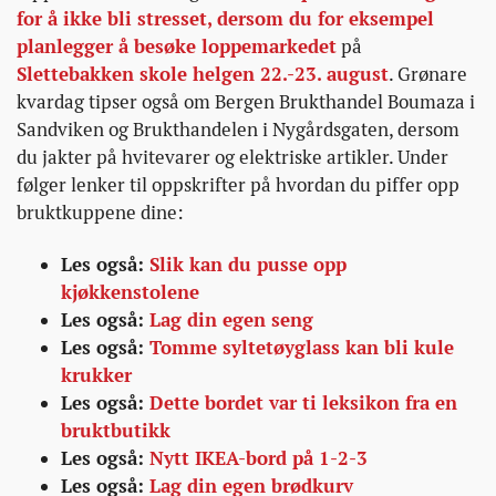
for å ikke bli stresset, dersom du for eksempel
planlegger å besøke loppemarkedet
på
Slettebakken skole helgen 22.-23. august
. Grønare
kvardag tipser også om Bergen Brukthandel Boumaza i
Sandviken og Brukthandelen i Nygårdsgaten, dersom
du jakter på hvitevarer og elektriske artikler. Under
følger lenker til oppskrifter på hvordan du piffer opp
bruktkuppene dine:
Les også:
Slik kan du pusse opp
kjøkkenstolene
Les også:
Lag din egen seng
Les også:
Tomme syltetøyglass kan bli kule
krukker
Les også:
Dette bordet var ti leksikon fra en
bruktbutikk
Les også:
Nytt IKEA-bord på 1-2-3
Les også:
Lag din egen brødkurv