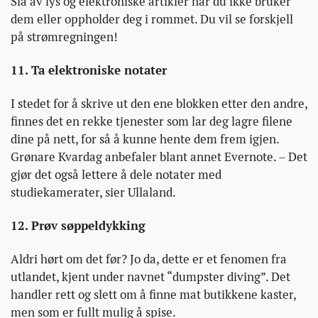
Slå av lys og elektroniske artikler når du ikke bruker
dem eller oppholder deg i rommet. Du vil se forskjell
på strømregningen!
11. Ta elektroniske notater
I stedet for å skrive ut den ene blokken etter den andre,
finnes det en rekke tjenester som lar deg lagre filene
dine på nett, for så å kunne hente dem frem igjen.
Grønare Kvardag anbefaler blant annet Evernote. – Det
gjør det også lettere å dele notater med
studiekamerater, sier Ullaland.
12. Prøv søppeldykking
Aldri hørt om det før? Jo da, dette er et fenomen fra
utlandet, kjent under navnet “dumpster diving”. Det
handler rett og slett om å finne mat butikkene kaster,
men som er fullt mulig å spise.