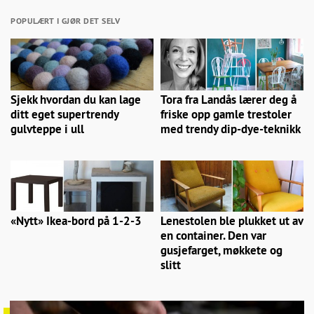
POPULÆRT I GJØR DET SELV
Sjekk hvordan du kan lage
Tora fra Landås lærer deg å
ditt eget supertrendy
friske opp gamle trestoler
gulvteppe i ull
med trendy dip-dye-teknikk
«Nytt» Ikea-bord på 1-2-3
Lenestolen ble plukket ut av
en container. Den var
gusjefarget, møkkete og
slitt