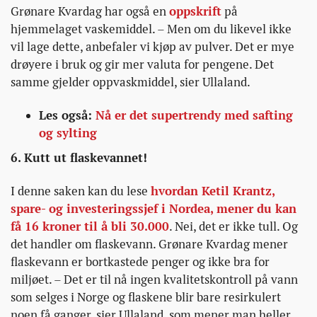
Grønare Kvardag har også en
oppskrift
på
hjemmelaget vaskemiddel. – Men om du likevel ikke
vil lage dette, anbefaler vi kjøp av pulver. Det er mye
drøyere i bruk og gir mer valuta for pengene. Det
samme gjelder oppvaskmiddel, sier Ullaland.
Les også:
Nå er det supertrendy med safting
og sylting
6. Kutt ut flaskevannet!
I denne saken kan du lese
hvordan Ketil Krantz,
spare- og investeringssjef i Nordea, mener du kan
få 16 kroner til å bli 30.000
. Nei, det er ikke tull. Og
det handler om flaskevann. Grønare Kvardag mener
flaskevann er bortkastede penger og ikke bra for
miljøet. – Det er til nå ingen kvalitetskontroll på vann
som selges i Norge og flaskene blir bare resirkulert
noen få ganger, sier Ullaland, som mener man heller