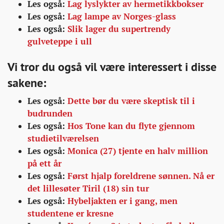
Les også:
Lag lyslykter av hermetikkbokser
Les også:
Lag lampe av Norges-glass
Les også:
Slik lager du supertrendy
gulveteppe i ull
Vi tror du også vil være interessert i disse
sakene:
Les også:
Dette bør du være skeptisk til i
budrunden
Les også:
Hos Tone kan du flyte gjennom
studietilværelsen
Les også:
Monica (27) tjente en halv million
på ett år
Les også:
Først hjalp foreldrene sønnen. Nå er
det lillesøter Tiril (18) sin tur
Les også:
Hybeljakten er i gang, men
studentene er kresne