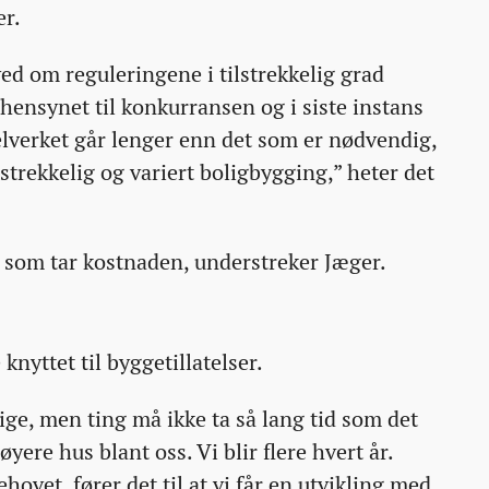
er.
ed om reguleringene i tilstrekkelig grad
hensynet til konkurransen og i siste instans
lverket går lenger enn det som er nødvendig,
lstrekkelig og variert boligbygging,” heter det
n som tar kostnaden, understreker Jæger.
nyttet til byggetillatelser.
ige, men ting må ikke ta så lang tid som det
øyere hus blant oss. Vi blir flere hvert år.
hovet, fører det til at vi får en utvikling med