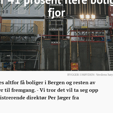
fjor
BYGGER I HØYDEN: Verdens høyeste
 altfor få boliger i Bergen og resten av
 til fremgang. - Vi tror det vil ta seg opp
nistrerende direktør Per Jæger fra