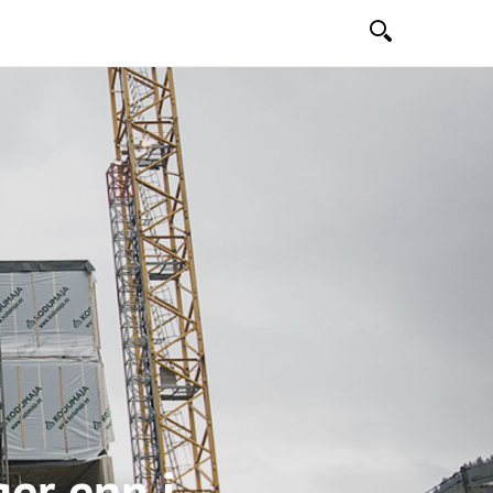
Søk
ger enn i