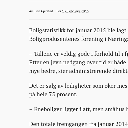
boliger-
linn.gjerstad@bt.no
2015-
2015-
2015-
Av
Linn Gjerstad
For
13. February 2015
.
enn-
02-
02-
02-
i-
Boligstatistikk for januar 2015 ble lag
13T13:00:45+00:00
13T13:00:45+00:00
13T13:09:48+00:00
fjor/
Boligprodusentenes forening i Næringsl
– Tallene er veldig gode i forhold til i 
Etter en jevn nedgang over tid er både 
mye bedre, sier administrerende direk
Det er salg av leiligheter som øker me
på hele 75 prosent.
– Eneboliger ligger flatt, men småhus h
Den totale fremgangen fra januar 2014