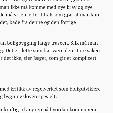
at man ikke må komme med nye krav og nye
e må vi lete etter tiltak som gjør at man kan
il det, både fra denne og den forrige
man boligbygging langs traseen. Slik må man
ing. Det er dette som bør være den store saken
er det ikke, sier Jæger, som gir et komplisert
ed kritikk av regelverket som boligutviklere
og bygningsloven spesielt.
år kraftig til angrep på hvordan kommunene