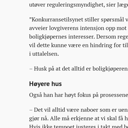
utøver reguleringsmyndighet, sier Jæg
”Konkurransetilsynet stiller spørsmål v
avveier lovgiverens intensjon opp mot 
boligkjøpernes interesser. Dersom rege
vil dette kunne være en hindring for ti
i uttalelsen.
– Husk på at det alltid er boligkjøpere
Høyere hus
Også han har høyt fokus på prosessene k
– Det vil alltid være naboer som er uen
gjør nå. Alle må erkjenne at vi skal få h
Hvis ikke tempoet justeres i takt med be