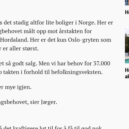
H
det stadig altfor lite boliger i Norge. Her er
igbehovet målt opp mot årstakten for
i Hordaland. Her er det kun Oslo-gryten som
 er aller størst.
r et så godt salg. Men vi har behov for 37.000
H
pp takten i forhold til befolkningsveksten.
a
er mye igjen.
ngsbehovet, sier Jæger.
det kraftigere lut til for å få til god nok