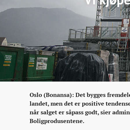
Eiendom
http://bonansa.no/artikkel/vi-
Oslo (Bonansa): Det bygges fremdeles
kjoper-
landet, men det er positive tendenser
41-
når salget er såpass godt, sier admi
prosent-
Boligprodusentene.
flere-