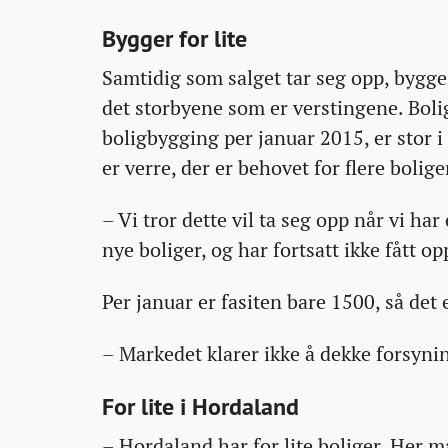
Bygger for lite
Samtidig som salget tar seg opp, bygges 
det storbyene som er verstingene. Bol
boligbygging per januar 2015, er stor 
er verre, der er behovet for flere boliger
– Vi tror dette vil ta seg opp når vi ha
nye boliger, og har fortsatt ikke fått o
Per januar er fasiten bare 1500, så det 
– Markedet klarer ikke å dekke forsyni
For lite i Hordaland
– Hordaland har for lite boliger. Her må 