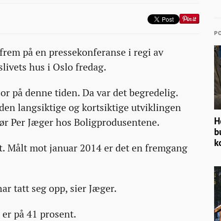
PO
t frem på en pressekonferanse i regi av
ivets hus i Oslo fredag.
fjor på denne tiden. Da var det begredelig.
den langsiktige og kortsiktige utviklingen
H
tør Per Jæger hos Boligprodusentene.
b
k
st. Målt mot januar 2014 er det en fremgang
ar tatt seg opp, sier Jæger.
 er på 41 prosent.