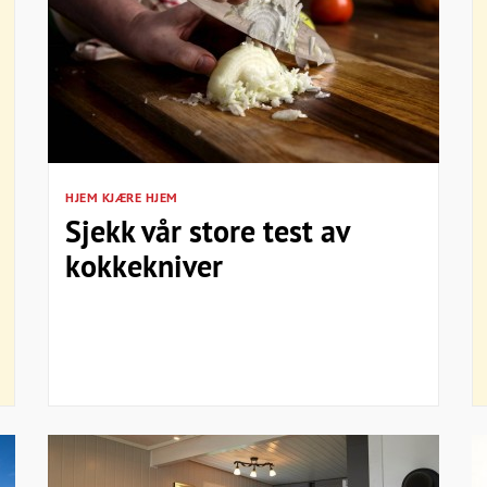
HJEM KJÆRE HJEM
Sjekk vår store test av
kokkekniver