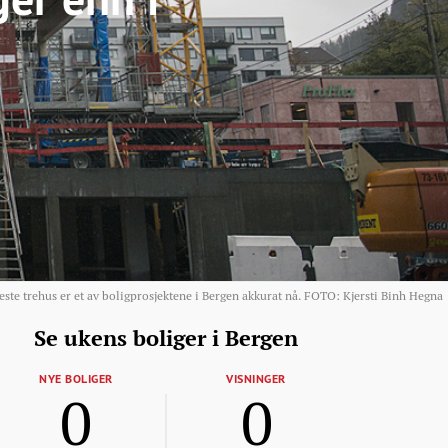
 trehus er et av boligprosjektene i Bergen akkurat nå. FOTO: Kjersti Binh Hegna
Se ukens boliger i Bergen
NYE BOLIGER
VISNINGER
0
0