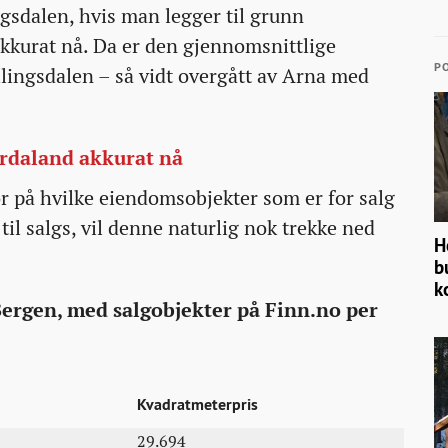
ngsdalen, hvis man legger til grunn
kkurat nå. Da er den gjennomsnittlige
PO
lingsdalen – så vidt overgått av Arna med
Hordaland akkurat nå
r på hvilke eiendomsobjekter som er for salg
til salgs, vil denne naturlig nok trekke ned
H
b
k
 Bergen, med salgobjekter på Finn.no per
Kvadratmeterpris
29.694