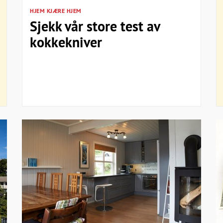
HJEM KJÆRE HJEM
Sjekk vår store test av
kokkekniver