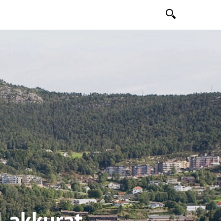
Søk
l akkurat