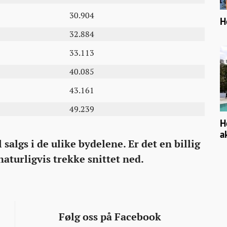
30.904
H
32.884
33.113
40.085
43.161
49.239
H
a
l salgs i de ulike bydelene. Er det en billig
 naturligvis trekke snittet ned.
Følg oss på Facebook