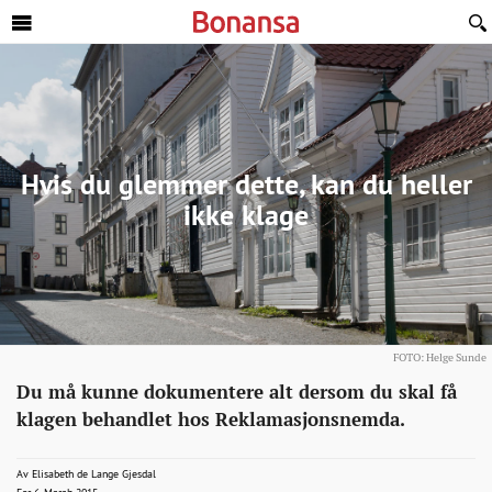
Sideinnhold
Hvis du glemmer dette, kan du heller
ikke klage
FOTO: Helge Sunde
Eiendom
http://bonansa.no/artikkel/vil-
Du må kunne dokumentere alt dersom du skal få
du-
klagen behandlet hos Reklamasjonsnemda.
klage-
pa-
elisabeth.gjesdal@bt.no
Av
Elisabeth de Lange Gjesdal
2015-03-06T06:00:07+00:00
2015-03-06T06:00:07+00:00
2015-03-06T11:31:54+00:00