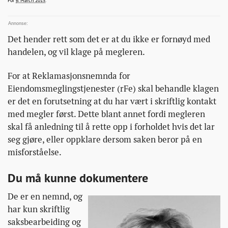
For
6. March 2015
.
megleren-
da-
bor-
Det hender rett som det er at du ikke er fornøyd med
du-
handelen, og vil klage på megleren.
lese-
dette/
For at Reklamasjonsnemnda for
Eiendomsmeglingstjenester (rFe) skal behandle klagen
er det en forutsetning at du har vært i skriftlig kontakt
med megler først. Dette blant annet fordi megleren
skal få anledning til å rette opp i forholdet hvis det lar
seg gjøre, eller oppklare dersom saken beror på en
misforståelse.
Du må kunne dokumentere
De er en nemnd, og
har kun skriftlig
saksbearbeiding og