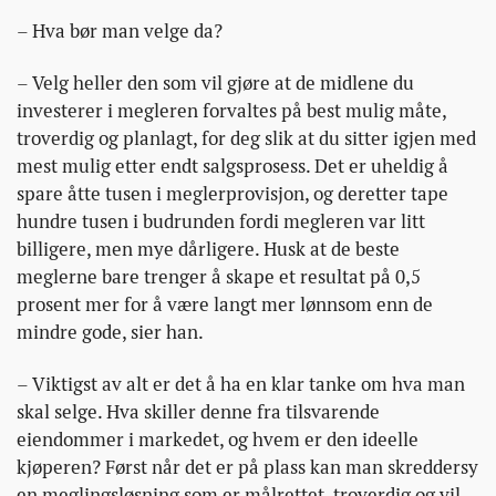
– Hva bør man velge da?
– Velg heller den som vil gjøre at de midlene du
investerer i megleren forvaltes på best mulig måte,
troverdig og planlagt, for deg slik at du sitter igjen med
mest mulig etter endt salgsprosess. Det er uheldig å
spare åtte tusen i meglerprovisjon, og deretter tape
hundre tusen i budrunden fordi megleren var litt
billigere, men mye dårligere. Husk at de beste
meglerne bare trenger å skape et resultat på 0,5
prosent mer for å være langt mer lønnsom enn de
mindre gode, sier han.
– Viktigst av alt er det å ha en klar tanke om hva man
skal selge. Hva skiller denne fra tilsvarende
eiendommer i markedet, og hvem er den ideelle
kjøperen? Først når det er på plass kan man skreddersy
en meglingsløsning som er målrettet, troverdig og vil