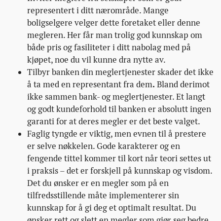
representert i ditt nærområde. Mange
boligselgere velger dette foretaket eller denne
megleren. Her får man trolig god kunnskap om
både pris og fasiliteter i ditt nabolag med på
kjøpet, noe du vil kunne dra nytte av.
Tilbyr banken din meglertjenester skader det ikke
å ta med en representant fra dem
.
Bland derimot
ikke sammen bank- og meglertjenester. Et langt
og godt kundeforhold til banken er absolutt ingen
garanti for at deres megler er det beste valget.
Faglig tyngde er viktig, men evnen til å prestere
er selve nøkkelen. Gode karakterer og en
fengende tittel kommer til kort når teori settes ut
i praksis – det er forskjell på kunnskap og visdom.
Det du ønsker er en megler som på en
tilfredsstillende måte implementerer sin
kunnskap for å gi deg et optimalt resultat. Du
ønsker rett og slett en megler som gjør seg bedre