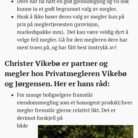
Dere har nå hatt en god gjennomgang og vil nok
kunne ta et godt begrunnet valg av megler.
Husk å ikke baser deres valg av megler kun på
pris på meglertjenesten (provisjon,
markedspakke mm). Det kan være veldig dyrt å
velge feil megler. Gå for den megleren dere har
mest troen på, og har fått best inntrykk av!
Christer Vikebø er partner og
megler hos Privatmegleren Vikebø
og Jørgensen. Her er hans råd:
For mange boligselgere framstår
eiendomsmegling som et homogent produkt/hver
megler fremstår gjerne relativt likt. Det er
derimot forskjell på
både