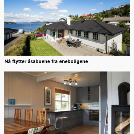
Nå flytter åsabuene fra eneboligene