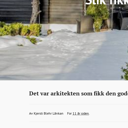
Eiendom
http://bonansa.no/artikkel/slik-
Det var arkitekten som fikk den god
fikk-
familien-
KjerstiBlehrLankan@bonansa.no
2015-
2015-
2015-
Av
Kjersti Blehr Lånkan
For
11 år siden
.
bade-
03-
03-
03-
100-