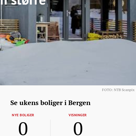
FOTO: NTB Scanpix
Se ukens boliger i Bergen
NYE BOLIGER
VISNINGER
0
0