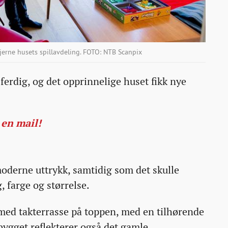
jerne husets spillavdeling. FOTO: NTB Scanpix
 ferdig, og det opprinnelige huset fikk nye
 en mail!
moderne uttrykk, samtidig som det skulle
, farge og størrelse.
k med takterrasse på toppen, med en tilhørende
bygget reflekterer også det gamle.