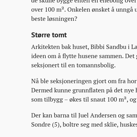
de skulle bygge enten en enebolig over 
over 100 m². Onkelen ønsket å unngå u
beste løsningen?
Større tomt
Arkitekten bak huset, Bibbi Sandbu i 
ideen om å flytte husene sammen. Det 
seksjonert til en tomannsbolig.
Nå ble seksjoneringen gjort om fra horis
Dermed kunne grunnflaten på det nye h
som tilbygg – økes til snaut 100 m², og 
Der kan barna til Juel Andersen og sa
Sondre (5), boltre seg med sklie, huske