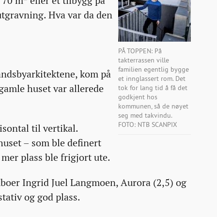
70 m² eller et tilbygg på
tgravning. Hva var da den
PÅ TOPPEN: På
takterrassen ville
familien egentlig bygge
Landsbyarkitektene, kom på
et innglassert rom. Det
gamle huset var allerede
tok for lang tid å få det
godkjent hos
kommunen, så de nøyet
seg med takvindu.
FOTO: NTB SCANPIX
ontal til vertikal.
uset – som ble definert
mer plass ble frigjort ute.
mboer Ingrid Juel Langmoen, Aurora (2,5) og
stativ og god plass.