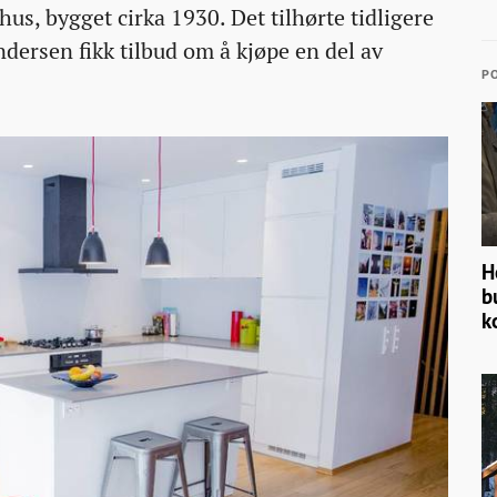
hus, bygget cirka 1930. Det tilhørte tidligere
dersen fikk tilbud om å kjøpe en del av
PO
H
b
k