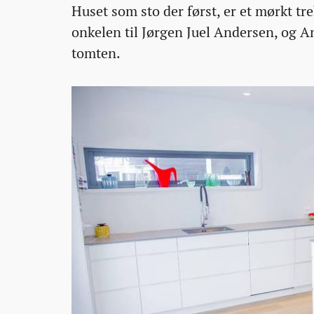
Huset som sto der først, er et mørkt tre
12T12:34:12+00:00
12T12:34:12+00:00
12T12:34:12+00:00
kvm-
onkelen til Jørgen Juel Andersen, og An
storre-
tomten.
bolig-
og-
bedre-
tomt/