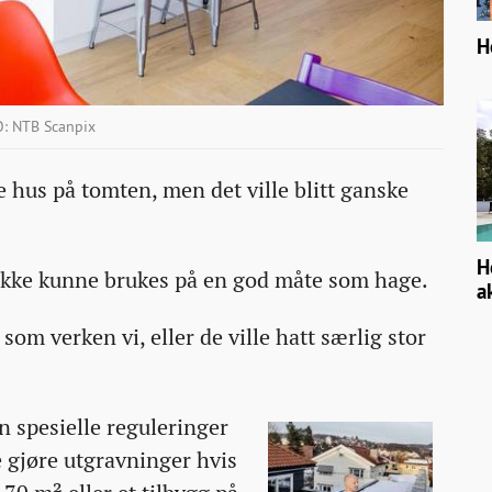
H
O: NTB Scanpix
de hus på tomten, men det ville blitt ganske
H
ikke kunne brukes på en god måte som hage.
a
som verken vi, eller de ville hatt særlig stor
n spesielle reguleringer
e gjøre utgravninger hvis