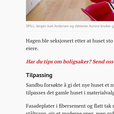
SPILL: Jørgen Juel Andersen og datteren Aurora bruker g
Hagen ble seksjonert etter at huset sto
eiere.
Har du tips om boligsaker? Send oss
Tilpassing
Sandbu forsøkte å gi det nye huset et 
tilpasses det gamle huset i materialvalg
Fasadeplater i fibersement og flatt ta
ståltrapp, gir et moderne preg, men ny