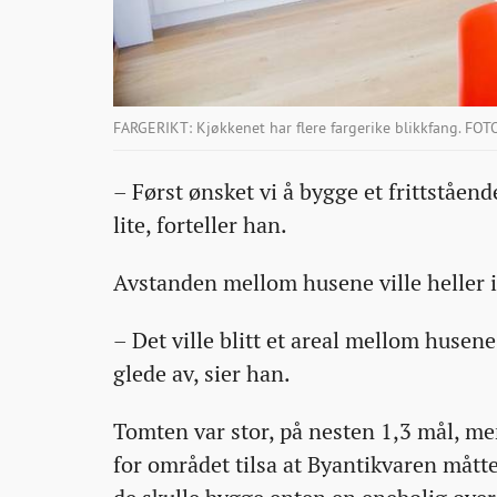
FARGERIKT: Kjøkkenet har flere fargerike blikkfang. FOT
– Først ønsket vi å bygge et frittståen
lite, forteller han.
Avstanden mellom husene ville heller 
– Det ville blitt et areal mellom husene 
glede av, sier han.
Tomten var stor, på nesten 1,3 mål, me
for området tilsa at Byantikvaren mått