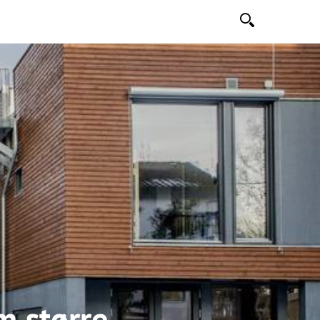
Søk
m større