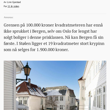
bolig-
linn.gjerstad@bt.no
Av
Linn Gjerstad
2015-03-14T11:43:57+00:00
2015-03-14T11:43:57+00:00
2015-03-14T15:32:52+00:00
For
11 år siden
.
for-
100-
000-
Grensen på 100.000 kroner kvadratmeteren har ennå
kroner-
ikke sprukket i Bergen, selv om Oslo for lengst har
kvadraten/
solgt boliger i denne prisklassen. Nå kan Bergen få sin
første. I Stølen ligger et 19 kvadratmeter stort krypinn
som nå selges for 1.900.000 kroner.