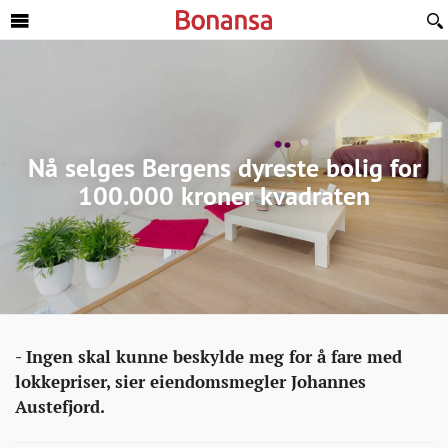
Sideinnhold
Nå selges Bergens dyreste bolig for
100.000 kroner kvadraten
Eiendom
http://bonansa.no/artikkel/na-
- Ingen skal kunne beskylde meg for å fare med
selges-
lokkepriser, sier eiendomsmegler Johannes
bergens-
Austefjord.
dyreste-