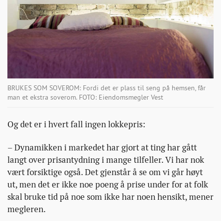
BRUKES SOM SOVEROM: Fordi det er plass til seng på hemsen, får
man et ekstra soverom. FOTO: Eiendomsmegler Vest
Og det er i hvert fall ingen lokkepris:
– Dynamikken i markedet har gjort at ting har gått
langt over prisantydning i mange tilfeller. Vi har nok
vært forsiktige også. Det gjenstår å se om vi går høyt
ut, men det er ikke noe poeng å prise under for at folk
skal bruke tid på noe som ikke har noen hensikt, mener
megleren.