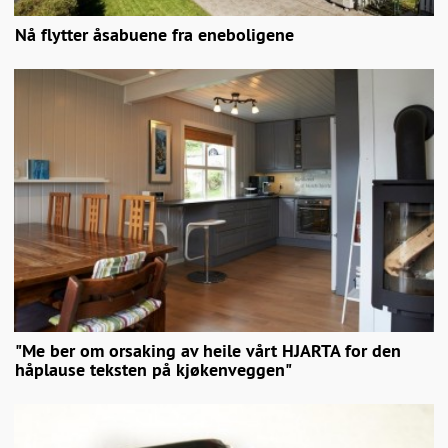
Nå flytter åsabuene fra eneboligene
"Me ber om orsaking av heile vårt HJARTA for den
håplause teksten på kjøkenveggen"