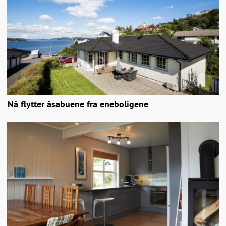
Nå flytter åsabuene fra eneboligene