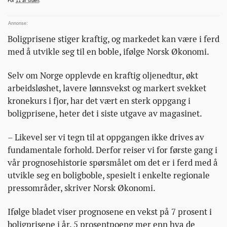
For
11 år siden
.
vei-
mot-
en-
Boligprisene stiger kraftig, og markedet kan være i ferd
boble/
med å utvikle seg til en boble, ifølge Norsk Økonomi.
Selv om Norge opplevde en kraftig oljenedtur, økt
arbeidsløshet, lavere lønnsvekst og markert svekket
kronekurs i fjor, har det vært en sterk oppgang i
boligprisene, heter det i siste utgave av magasinet.
– Likevel ser vi tegn til at oppgangen ikke drives av
fundamentale forhold. Derfor reiser vi for første gang i
vår prognosehistorie spørsmålet om det er i ferd med å
utvikle seg en boligboble, spesielt i enkelte regionale
pressområder, skriver Norsk Økonomi.
Ifølge bladet viser prognosene en vekst på 7 prosent i
boligprisene i år. 5 prosentpoeng mer enn hva de