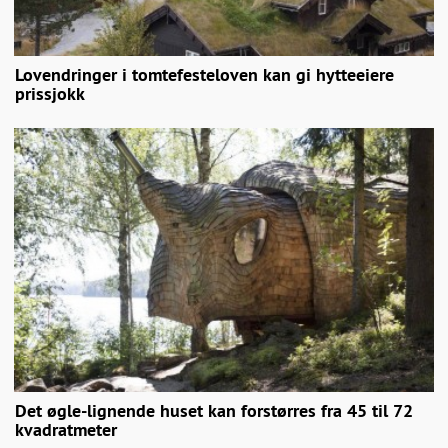
Lovendringer i tomtefesteloven kan gi hytteeiere
prissjokk
Det øgle-lignende huset kan forstørres fra 45 til 72
kvadratmeter