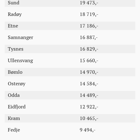
Sund
19 473,-
Radøy
18 719,-
Etne
17 186,-
Samnanger
16 887,-
Tysnes
16 829,-
Ullensvang
15 660,-
Bømlo
14 970,-
Osterøy
14 584,-
Odda
14 489,-
Eidfjord
12 922,-
Kvam
10 465,-
Fedje
9 494,-