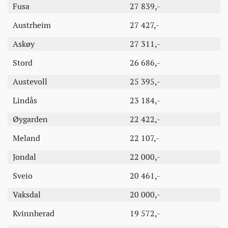
Fusa
27 839,-
Austrheim
27 427,-
Askøy
27 311,-
Stord
26 686,-
Austevoll
25 395,-
Lindås
23 184,-
Øygarden
22 422,-
Meland
22 107,-
Jondal
22 000,-
Sveio
20 461,-
Vaksdal
20 000,-
Kvinnherad
19 572,-