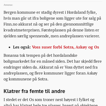
tre-
plasser-
Bergen kommune er stadig dyrest i Hordaland fylke,
og-
hvis man går ut ifra boligene som ligger ute for salg på
er-
Finn.no akkurat nå og ser på den gjennomsnittlige
na-
kvadratmeterprisen. Førsteplassen på denne listen er
nest-
sjelden særlig spennende, men andreplassen varierer.
dyrest-
i-
Les også:
Voss suser forbi Sotra, Askøy og Os
hordaland/
Bonansa tok tempen på det hordalandske
boligmarkedet for en måned siden. Det har skjedd flere
endringer siden da. Akkurat nå er Voss dyttet ned fra
andreplassen, og flere kommuner ligger foran Askøy
og kommunene på Sotra.
Klatrer fra femte til andre
I stedet er det Os som troner nest høyest i fylket og
altså har klatret hele tre plasser, basert på objektene