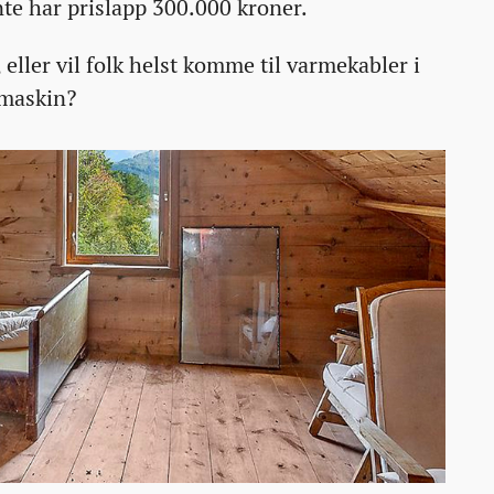
nte har prislapp 300.000 kroner.
 eller vil folk helst komme til varmekabler i
kmaskin?