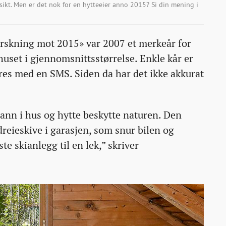
tsikt. Men er det nok for en hytteeier anno 2015? Si din mening i
orskning mot 2015» var 2007 et merkeår for
 huset i gjennomsnittsstørrelse. Enkle kår er
res med en SMS. Siden da har det ikke akkurat
ann i hus og hytte beskytte naturen. Den
reieskive i garasjen, som snur bilen og
e skianlegg til en lek,” skriver