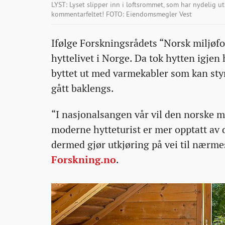
LYST: Lyset slipper inn i loftsrommet, som har nydelig u
kommentarfeltet! FOTO: Eiendomsmegler Vest
Ifølge Forskningsrådets “Norsk miljøf
hyttelivet i Norge. Da tok hytten igjen
byttet ut med varmekabler som kan sty
gått baklengs.
“I nasjonalsangen vår vil den norske m
moderne hytteturist er mer opptatt av d
dermed gjør utkjøring på vei til nærmest
Forskning.no
.