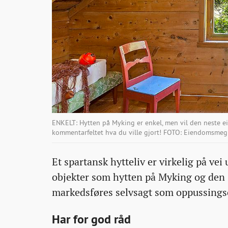
ENKELT: Hytten på Myking er enkel, men vil den neste ei
kommentarfeltet hva du ville gjort! FOTO: Eiendomsmegl
Et spartansk hytteliv er virkelig på vei
objekter som hytten på Myking og den s
markedsføres selvsagt som oppussings
Har for god råd