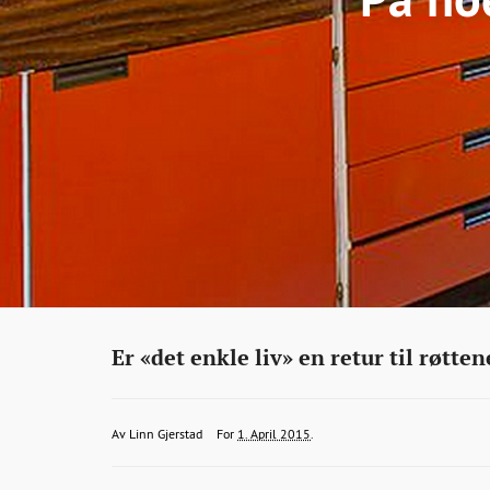
Eiendom
http://bonansa.no/artikkel/pa-
Er «det enkle liv» en retur til røtte
noen-
hytter-
linn.gjerstad@bt.no
2015-
2015-
2015-
Av
Linn Gjerstad
For
1. April 2015
.
star-
04-
04-
04-
tiden-