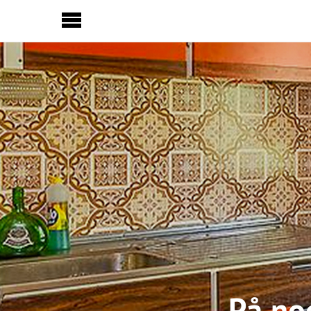
Sideinnhold
På noe