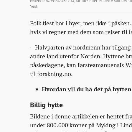
MØNSTEROVERDOSE? Ja, får du? Eller er dette slik det s
Vest
Folk flest bor i byer, men ikke i påsken. 
hvis vi regner med dem som reiser til l
– Halvparten av nordmenn har tilgang t
andre land utenfor Norden. Hyttene bru
påskedagene, kan førsteamanuensis Win
til forskning.no.
Hvordan vil du ha det på hytten
Billig hytte
Bildene i denne artikkelen er hentet fra
under 800.000 kroner på Myking i Lind