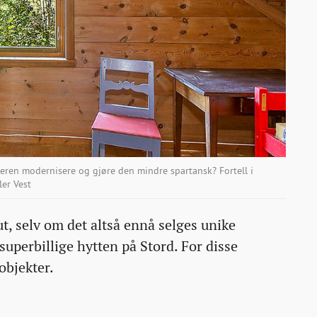
eren modernisere og gjøre den mindre spartansk? Fortell i
er Vest
 ut, selv om det altså ennå selges unike
uperbillige hytten på Stord. For disse
objekter.