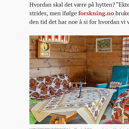
Hvordan skal det være på hytten? “Ekte” 
01T11:29:06+00:00
01T11:29:06+00:00
01T11:37:14+00:00
helt-
strides, men ifølge
forskning.no
bruke
stille/
den tid det har noe å si for hvordan vi 