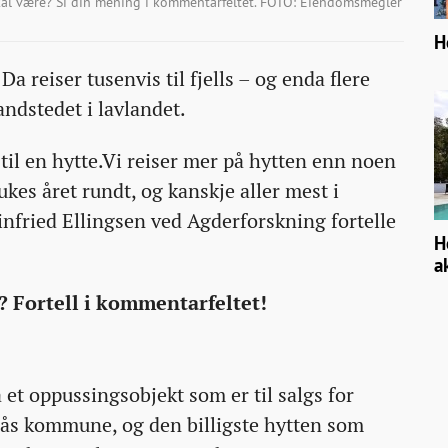
kal være? Si din mening i kommentarfeltet. FOTO: Eiendomsmegler
H
Da reiser tusenvis til fjells – og enda flere
andstedet i lavlandet.
il en hytte.Vi reiser mer på hytten enn noen
kes året rundt, og kanskje aller mest i
fried Ellingsen ved Agderforskning fortelle
H
a
? Fortell i kommentarfeltet!
 et oppussingsobjekt som er til salgs for
ås kommune, og den billigste hytten som