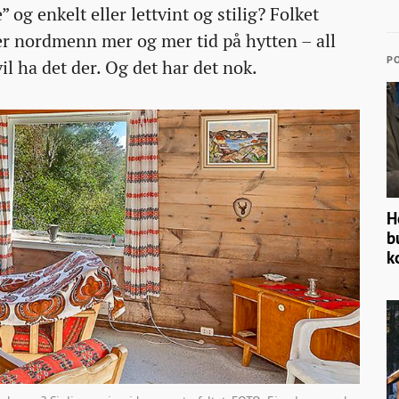
og enkelt eller lettvint og stilig? Folket
r nordmenn mer og mer tid på hytten – all
PO
vil ha det der. Og det har det nok.
H
b
k