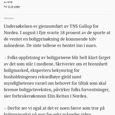
oke/
ntb@bonansa.no
Av
NTB
2015-04-07T12:09:27+00:00
2015-04-07T12:09:27+00:00
2015-04-07T12:14:43+00:00
For
11 år siden
.
Undersøkelsen er gjennomført av TNS Gallup for
Nordea. I august i fjor svarte 58 prosent av de spurte at
de ventet en boligprisøkning de kommende tolv
månedene. De siste tallene er hentet inn i mars.
– Folks oppfatning av boligprisene blir helt klart farget
av det som står i mediene. Skriverier om et brennhett
boligmarked, eksperters bekymring for
husholdningenes rekordhøye gjeld samt
myndighetenes varsel om behovet for tiltak som skal
bremse boligprisveksten, påvirker folks forventninger,
sier forbrukerøkonom Elin Reitan i Nordea.
– Derfor ser vi også at det er noen færre som tror på
boligprisvekst nå enn for seks måneder siden,