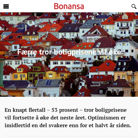
Sideinnhold
Færre tror boligprisene vil øke
Eiendom
http://bonansa.no/artikkel/faerre-
En knapt flertall – 53 prosent – tror boligprisene
tror-
vil fortsette å øke det neste året. Optimismen er
boligprisene-
imidlertid en del svakere enn for et halvt år siden.
vil-