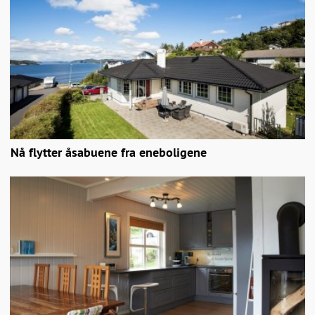
Nå flytter åsabuene fra eneboligene