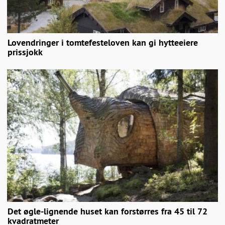
Lovendringer i tomtefesteloven kan gi hytteeiere
prissjokk
Det øgle-lignende huset kan forstørres fra 45 til 72
kvadratmeter