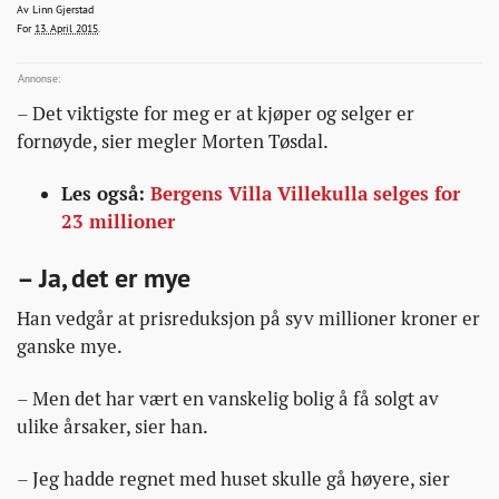
prisantydning/
linn.gjerstad@bt.no
Av
Linn Gjerstad
2015-04-13T10:17:16+00:00
2015-04-13T10:17:16+00:00
2015-04-13T11:05:33+00:00
For
13. April 2015
.
– Det viktigste for meg er at kjøper og selger er
fornøyde, sier megler Morten Tøsdal.
Les også:
Bergens Villa Villekulla selges for
23 millioner
– Ja, det er mye
Han vedgår at prisreduksjon på syv millioner kroner er
ganske mye.
– Men det har vært en vanskelig bolig å få solgt av
ulike årsaker, sier han.
– Jeg hadde regnet med huset skulle gå høyere, sier