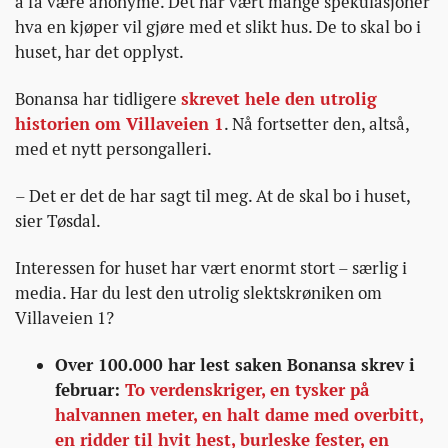
å få være anonyme. Det har vært mange spekulasjoner
hva en kjøper vil gjøre med et slikt hus. De to skal bo i
huset, har det opplyst.
Bonansa har tidligere
skrevet hele den utrolig
historien om Villaveien 1
. Nå fortsetter den, altså,
med et nytt persongalleri.
– Det er det de har sagt til meg. At de skal bo i huset,
sier Tøsdal.
Interessen for huset har vært enormt stort – særlig i
media. Har du lest den utrolig slektskrøniken om
Villaveien 1?
Over 100.000 har lest saken Bonansa skrev i
februar:
To verdenskriger, en tysker på
halvannen meter, en halt dame med overbitt,
en ridder til hvit hest, burleske fester, en