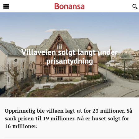
Sideinnhold
Villaveien solgt langt under
prisantydning
Eiendom
http://bonansa.no/artikkel/villaveien-
Opprinnelig ble villaen lagt ut for 23 millioner. Så
solgt-
sank prisen til 19 millioner. Nå er huset solgt for
langt-
16 millioner.
under-