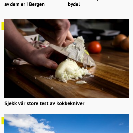
av dem er i Bergen
bydel
Sjekk vår store test av kokkekniver