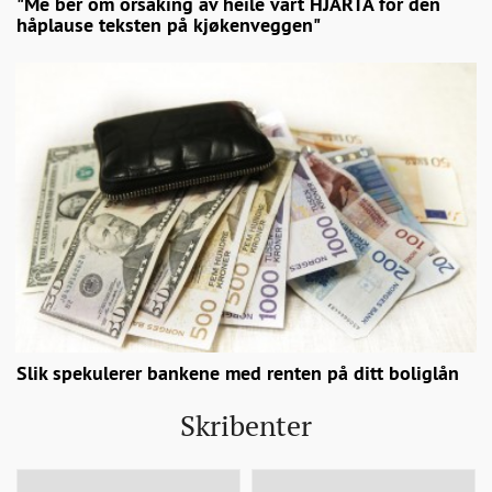
"Me ber om orsaking av heile vårt HJARTA for den
håplause teksten på kjøkenveggen"
Slik spekulerer bankene med renten på ditt boliglån
Skribenter