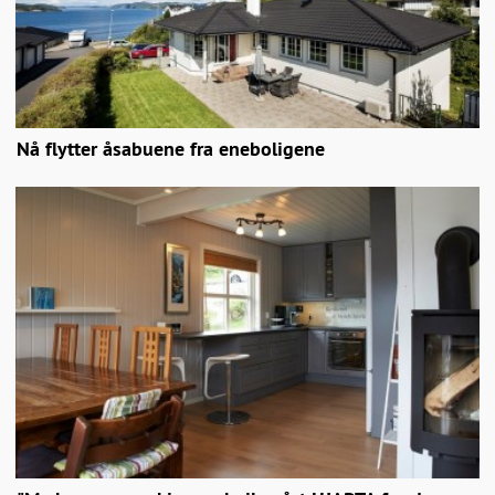
Nå flytter åsabuene fra eneboligene