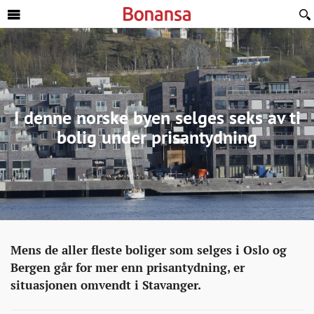
Sideinnhold
I denne norske byen selges seks av ti
bolig under prisantydning
Eiendom
http://bonansa.no/artikkel/i-
Mens de aller fleste boliger som selges i Oslo og
denne-
Bergen går for mer enn prisantydning, er
norske-
situasjonen omvendt i Stavanger.
byen-