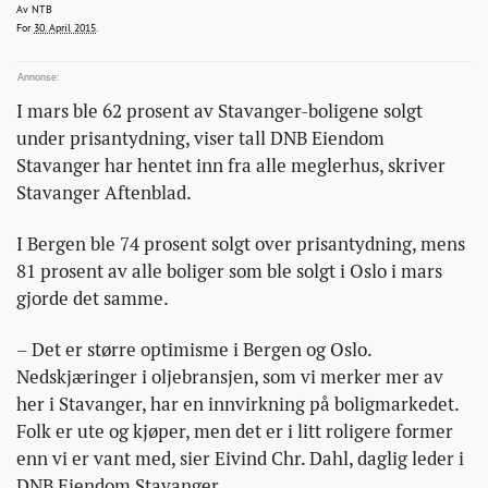
selges-
ntb@bonansa.no
Av
NTB
2015-04-30T08:02:15+00:00
2015-04-30T08:02:15+00:00
2015-04-30T08:09:59+00:00
For
30. April 2015
.
seks-
av-
ti-
I mars ble 62 prosent av Stavanger-boligene solgt
bolig-
under prisantydning, viser tall DNB Eiendom
under-
Stavanger har hentet inn fra alle meglerhus, skriver
prisantydning/
Stavanger Aftenblad.
I Bergen ble 74 prosent solgt over prisantydning, mens
81 prosent av alle boliger som ble solgt i Oslo i mars
gjorde det samme.
– Det er større optimisme i Bergen og Oslo.
Nedskjæringer i oljebransjen, som vi merker mer av
her i Stavanger, har en innvirkning på boligmarkedet.
Folk er ute og kjøper, men det er i litt roligere former
enn vi er vant med, sier Eivind Chr. Dahl, daglig leder i
DNB Eiendom Stavanger.