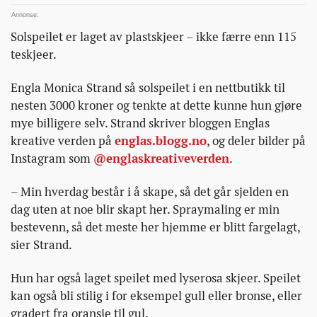
speilet-
er-
Solspeilet er laget av plastskjeer – ikke færre enn 115
laget-
teskjeer.
av/
Engla Monica Strand så solspeilet i en nettbutikk til
nesten 3000 kroner og tenkte at dette kunne hun gjøre
mye billigere selv. Strand skriver bloggen Englas
kreative verden på
englas.blogg.no
, og deler bilder på
Instagram som
@englaskreativeverden
.
– Min hverdag består i å skape, så det går sjelden en
dag uten at noe blir skapt her. Spraymaling er min
bestevenn, så det meste her hjemme er blitt fargelagt,
sier Strand.
Hun har også laget speilet med lyserosa skjeer. Speilet
kan også bli stilig i for eksempel gull eller bronse, eller
gradert fra oransje til gul.