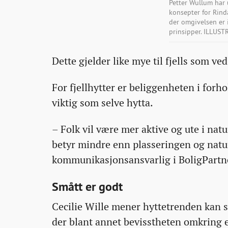
Petter Wullum har u
konsepter for Rinda
der omgivelsen er 
prinsipper. ILLUS
Dette gjelder like mye til fjells som ved
For fjellhytter er beliggenheten i forho
viktig som selve hytta.
– Folk vil være mer aktive og ute i natu
betyr mindre enn plasseringen og natu
kommunikasjonsansvarlig i BoligPartn
Smått er godt
Cecilie Wille mener hyttetrenden kan s
der blant annet bevisstheten omkring 