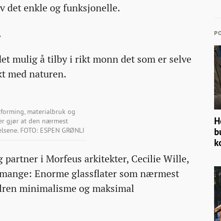
v det enkle og funksjonelle.
.
PO
t mulig å tilby i rikt monn det som er selve
kt med naturen.
tforming, materialbruk og
H
er gjør at den nærmest
velsene. FOTO: ESPEN GRØNLI
b
k
 partner i Morfeus arkitekter, Cecilie Wille,
 mange: Enorme glassflater som nærmest
stilren minimalisme og maksimal