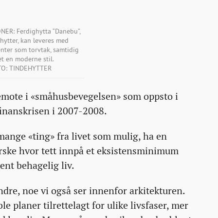
ER: Ferdighytta “Danebu”,
hytter, kan leveres med
enter som torvtak, samtidig
et en moderne stil.
TO: TINDEHYTTER
ttemote i «småhusbevegelsen» som oppsto i
finanskrisen i 2007-2008.
mange «ting» fra livet som mulig, ha en
forske hvor tett innpå et eksistensminimum
ent behagelig liv.
ndre, noe vi også ser innenfor arkitekturen.
e planer tilrettelagt for ulike livsfaser, mer