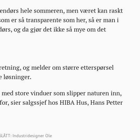
tendørs hele sommeren, men været kan raskt
som er så transparente som her, så er man i
ørs, og da gjør det ikke så mye om det
etning, og melder om større etterspørsel
e løsninger.
 med store vinduer som slipper naturen inn,
e for, sier salgssjef hos HIBA Hus, Hans Petter
ÅTT: Industridesigner Ole