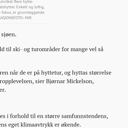
tvilket flere hytte-
lshytter. Enkelt og luftig,
i fokus, er grunnleggende
TRASJONSFOTO: MIR
 sjøen.
ld til ski- og turområder for mange vel så
ren når de er på hyttetur, og hyttas størrelse
ropplevelsen, sier Bjørnar Mickelson,
er.
es i forhold til en større samfunnstendens,
ens eget klimaavtrykk er økende.