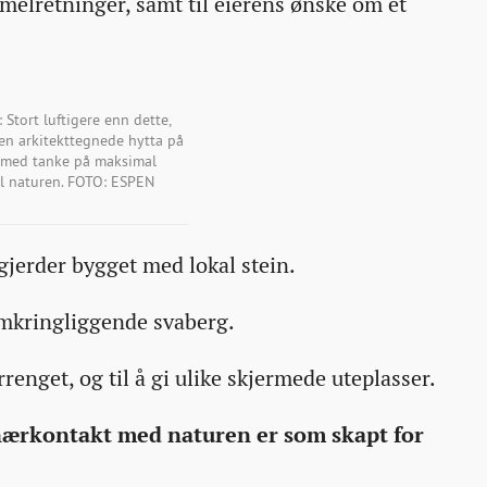
mmelretninger, samt til eierens ønske om et
tort luftigere enn dette,
Den arkitekttegnede hytta på
t med tanke på maksimal
il naturen. FOTO: ESPEN
ngjerder bygget med lokal stein.
omkringliggende svaberg.
errenget, og til å gi ulike skjermede uteplasser.
 nærkontakt med naturen er som skapt for