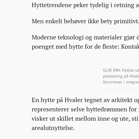
Hyttetrendene peker tydelig i retning a
21T08:51:50+00:00
21T08:51:50+00:00
21T08:51:50+00:00
for-
mange/
Men enkelt behøver ikke bety primitivt
Moderne teknologi og materialer gjør de
poenget med hytte for de fleste: Konta
GLIR INN: Hyttas u
plassering på Hval
forsvinner i omgi
En hytte på Hvaler tegnet av arkitekt og
representerer selve hyttedrømmen for
visker ut skillet mellom inne og ute, 
arealutnyttelse.