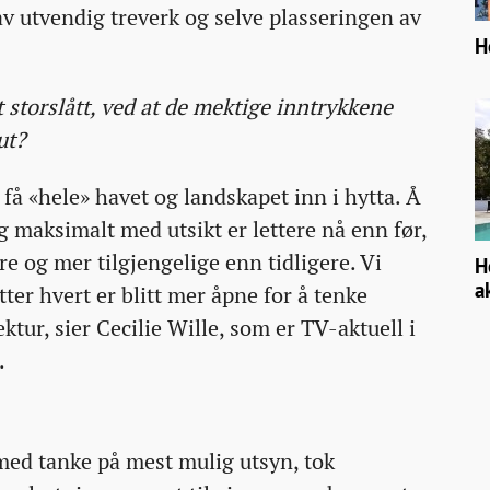
av utvendig treverk og selve plasseringen av
H
 storslått, ved at de mektige inntrykkene
ut?
 få «hele» havet og landskapet inn i hytta. Å
g maksimalt med utsikt er lettere nå enn før,
re og mer tilgjengelige enn tidligere. Vi
H
a
er hvert er blitt mer åpne for å tenke
ektur, sier Cecilie Wille, som er TV-aktuell i
.
med tanke på mest mulig utsyn, tok