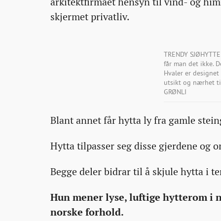
arkitektfirmaet hensyn til vind- og hi
skjermet privatliv.
TRENDY SJØHYTTE: S
får man det ikke. 
Hvaler er designe
utsikt og nærhet t
GRØNLI
Blant annet får hytta ly fra gamle stei
Hytta tilpasser seg disse gjerdene og 
Begge deler bidrar til å skjule hytta i t
Hun mener lyse, luftige hytterom i
norske forhold.