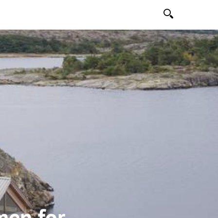
Søk
men for