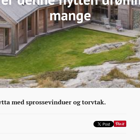
mange
tta med sprossevinduer og torvtak.