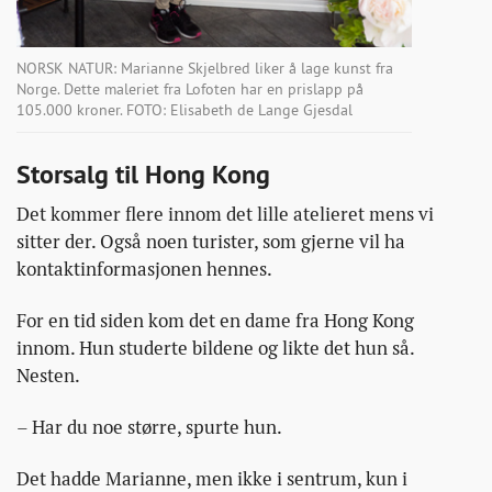
NORSK NATUR: Marianne Skjelbred liker å lage kunst fra
Norge. Dette maleriet fra Lofoten har en prislapp på
105.000 kroner. FOTO: Elisabeth de Lange Gjesdal
Storsalg til Hong Kong
Det kommer flere innom det lille atelieret mens vi
sitter der. Også noen turister, som gjerne vil ha
kontaktinformasjonen hennes.
For en tid siden kom det en dame fra Hong Kong
innom. Hun studerte bildene og likte det hun så.
Nesten.
– Har du noe større, spurte hun.
Det hadde Marianne, men ikke i sentrum, kun i