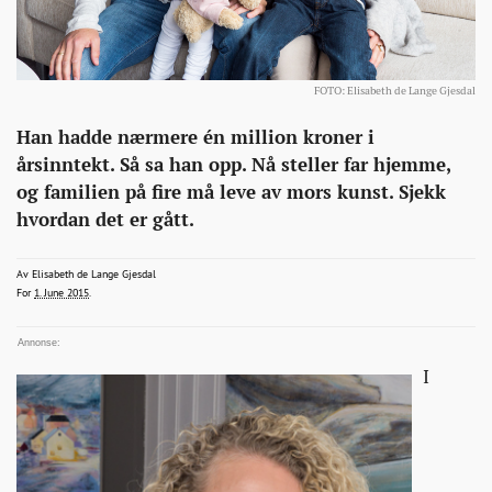
FOTO: Elisabeth de Lange Gjesdal
Interiør
http://bonansa.no/artikkel/han-
Han hadde nærmere én million kroner i
sa-
årsinntekt. Så sa han opp. Nå steller far hjemme,
opp-
og familien på fire må leve av mors kunst. Sjekk
jobben-
hvordan det er gått.
for-
a-
elisabeth.gjesdal@bt.no
Av
Elisabeth de Lange Gjesdal
2015-06-01T06:00:41+00:00
2015-06-01T06:00:41+00:00
2015-06-01T23:57:41+00:00
For
1. June 2015
.
stotte-
konens-
kunstnerkarriere/
I