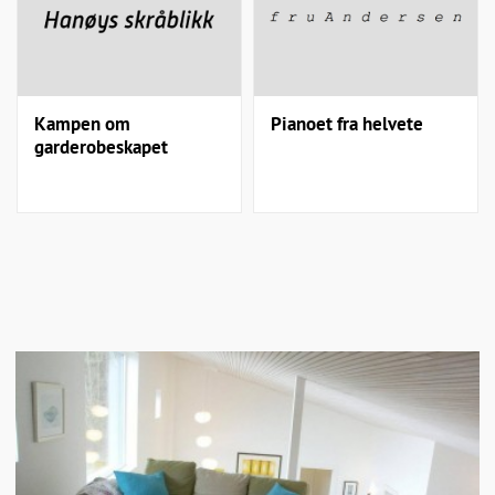
Kampen om
Pianoet fra helvete
garderobeskapet