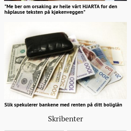
"Me ber om orsaking av heile vårt HJARTA for den
håplause teksten på kjøkenveggen"
Slik spekulerer bankene med renten på ditt boliglån
Skribenter