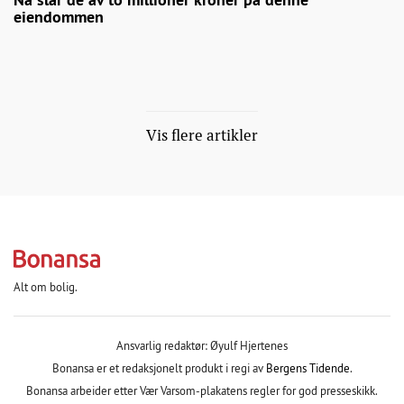
eiendommen
Vis flere artikler
Alt om bolig.
Ansvarlig redaktør: Øyulf Hjertenes
Bonansa er et redaksjonelt produkt i regi av
Bergens Tidende
.
Bonansa arbeider etter Vær Varsom-plakatens regler for god presseskikk.