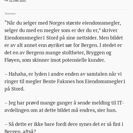
For
22. May 2015
.
“Når du selger med Norges største eiendomsmegler,
selger du med en megler som er der du er,” skriver
Eiendomsmegler1 Stord på sine nettsider. Men bildet
er av alt annet enn øyriket sør for Bergen. I stedet er
det en av Bergens mange stoltheter, Bryggen og
Fløyen, som skinner imot potensielle kunder.
– Hahaha, er lyden i andre enden av samtalen når vi
ringer til megler Bente Faksnes hos Eiendomsmegler1
på Stord.
– Jeg har prøvd mange ganger å sende melding til IT-
avdelingen om at dette bildet må endres, sier hun.
– Så dette er ikke bare fordi dere synes det er så fint i
Bergen, altså?