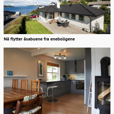
Nå flytter åsabuene fra eneboligene