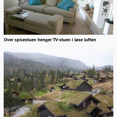
Over spisestuen henger TV-stuen i løse luften