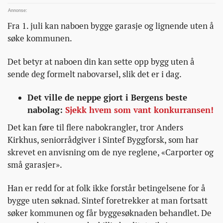
til-
a-
Fra 1. juli kan naboen bygge garasje og lignende uten å
gi-
søke kommunen.
flere-
nabokrangler/
Det betyr at naboen din kan sette opp bygg uten å
sende deg formelt nabovarsel, slik det er i dag.
Det ville de neppe gjort i Bergens beste
nabolag:
Sjekk hvem som vant konkurransen!
Det kan føre til flere nabokrangler, tror Anders
Kirkhus, seniorrådgiver i Sintef Byggforsk, som har
skrevet en anvisning om de nye reglene, «Carporter og
små garasjer».
Han er redd for at folk ikke forstår betingelsene for å
bygge uten søknad. Sintef foretrekker at man fortsatt
søker kommunen og får byggesøknaden behandlet. De