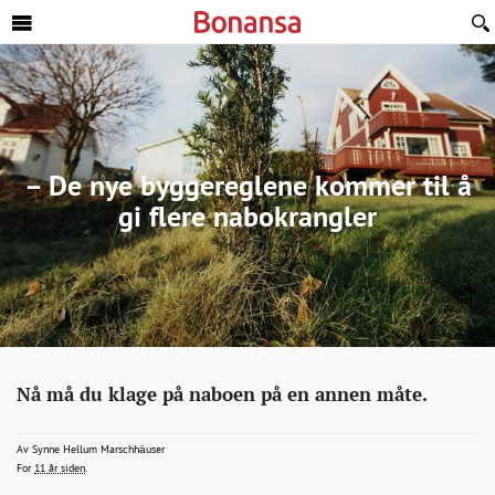
Sideinnhold
– De nye byggereglene kommer til å
gi flere nabokrangler
Eiendom
http://bonansa.no/artikkel/de-
Nå må du klage på naboen på en annen måte.
nye-
byggereglene-
shm@schibsted.no
Av
Synne Hellum Marschhäuser
2015-06-02T09:26:51+00:00
2015-06-02T09:26:51+00:00
2015-06-02T09:42:44+00:00
For
11 år siden
.
kommer-