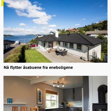
Nå flytter åsabuene fra eneboligene