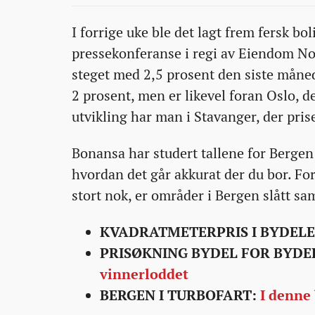
09-
09-
09-
i-
I forrige uke ble det lagt frem fersk bol
10T05:00:53+00:00
10T05:00:53+00:00
03T14:06:48+00:00
din-
pressekonferanse i regi av Eiendom Nor
bydel/
steget med 2,5 prosent den siste måne
2 prosent, men er likevel foran Oslo, d
utvikling har man i Stavanger, der prise
Bonansa har studert tallene for Bergen
hvordan det går akkurat der du bor. For
stort nok, er områder i Bergen slått s
KVADRATMETERPRIS I BYDEL
PRISØKNING BYDEL FOR BYDE
vinnerloddet
BERGEN I TURBOFART:
I denne 