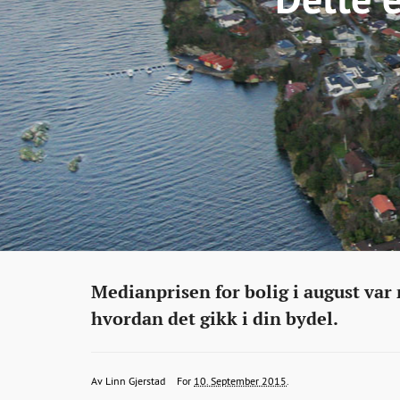
Eiendom
http://bonansa.no/artikkel/dette-
Medianprisen for bolig i august var 
er-
hvordan det gikk i din bydel.
gjennomsnittprisen-
for-
linn.gjerstad@bt.no
2015-
2015-
2015-
Av
Linn Gjerstad
For
10. September 2015
.
boliger-