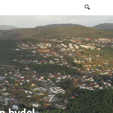
Søk
in bydel