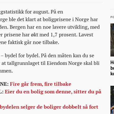
igstatistikk for august. På en
PO
ge ble det klart at boligprisene i Norge har
den. Bergen har en noe lavere utvikling, med
er prisene har økt med 1,7 prosent. Lavest
ne faktisk går noe tilbake.
 – bydel for bydel. På den måten kan du se
H
 at tallgrunnlaget til Eiendom Norge skal bli
b
ammen.
k
ENE:
Fire går frem, fire tilbake
L:
Eier du en bolig som denne, sitter du på
bydelen selger de boliger dobbelt så fort