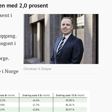
en med 2,0 prosent
sent i
oppgang.
august i
orge.
Christian V. Dreyer
e i Norge