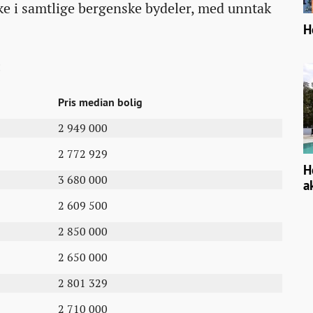
ake i samtlige bergenske bydeler, med unntak
H
Pris median bolig
2 949 000
2 772 929
H
3 680 000
a
2 609 500
2 850 000
2 650 000
2 801 329
2 710 000