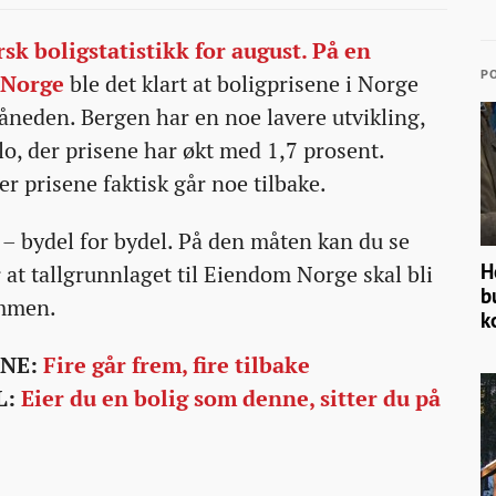
rsk boligstatistikk for august. På en
PO
 Norge
ble det klart at boligprisene i Norge
åneden. Bergen har en noe lavere utvikling,
lo, der prisene har økt med 1,7 prosent.
er prisene faktisk går noe tilbake.
 – bydel for bydel. På den måten kan du se
H
 at tallgrunnlaget til Eiendom Norge skal bli
b
ammen.
k
ENE:
Fire går frem, fire tilbake
L:
Eier du en bolig som denne, sitter du på