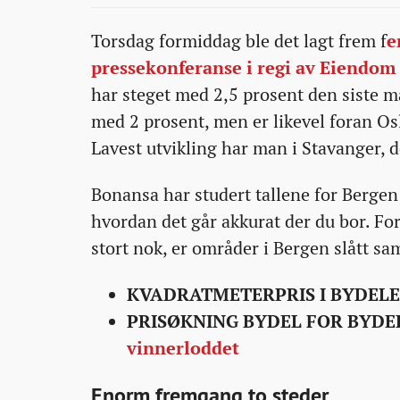
09-
09-
09-
a-
Torsdag formiddag ble det lagt frem f
e
08T05:00:47+00:00
08T05:00:47+00:00
03T13:42:26+00:00
selge-
pressekonferanse i regi av Eiendom
bolig-
har steget med 2,5 prosent den siste m
i-
med 2 prosent, men er likevel foran Os
din-
Lavest utvikling har man i Stavanger, d
bydel-
akkurat-
Bonansa har studert tallene for Bergen
na/
hvordan det går akkurat der du bor. For
stort nok, er områder i Bergen slått s
KVADRATMETERPRIS I BYDEL
PRISØKNING BYDEL FOR BYDE
vinnerloddet
Enorm fremgang to steder