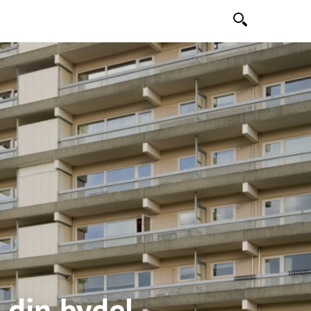
Søk
i din bydel