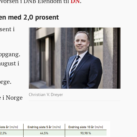
alvorsen i DNB Eiendom til
DN
.
en med 2,0 prosent
sent i
oppgang.
august i
orge.
Christian V. Dreyer
e i Norge