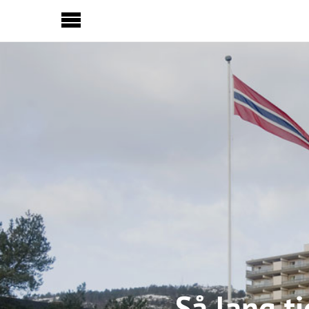
Sideinnhold
Så lang ti