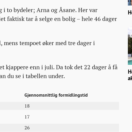
 i to bydeler; Arna og Åsane. Her var
H
et faktisk tar å selge en bolig – hele 46 dager
l, mens tempoet øker med tre dager i
t kjappere enn i juli. Da tok det 22 dager å få
H
an du se i tabellen under.
a
Gjennomsnittlig formidlingstid
18
17
26