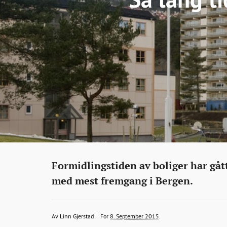
Eiendom
http://bonansa.no/artikkel/sa-
Formidlingstiden av boliger har gått
lang-
med mest fremgang i Bergen.
tid-
tar-
linn.gjerstad@bt.no
2015-
2015-
2015-
Av
Linn Gjerstad
For
8. September 2015
.
det-