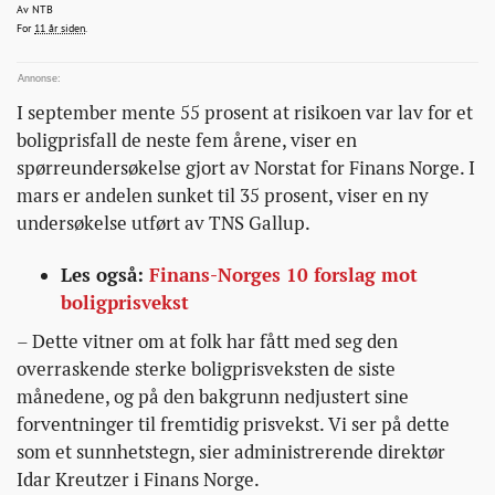
for-
ntb@bonansa.no
Av
NTB
2015-03-24T09:08:35+00:00
2015-03-24T09:08:35+00:00
2015-03-24T09:34:26+00:00
For
11 år siden
.
boligprisfall/
I september mente 55 prosent at risikoen var lav for et
boligprisfall de neste fem årene, viser en
spørreundersøkelse gjort av Norstat for Finans Norge. I
mars er andelen sunket til 35 prosent, viser en ny
undersøkelse utført av TNS Gallup.
Les også:
Finans-Norges 10 forslag mot
boligprisvekst
– Dette vitner om at folk har fått med seg den
overraskende sterke boligprisveksten de siste
månedene, og på den bakgrunn nedjustert sine
forventninger til fremtidig prisvekst. Vi ser på dette
som et sunnhetstegn, sier administrerende direktør
Idar Kreutzer i Finans Norge.