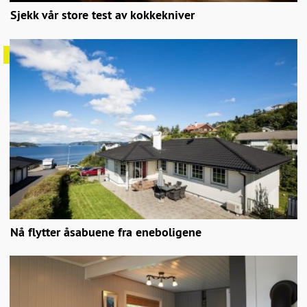
Sjekk vår store test av kokkekniver
Nå flytter åsabuene fra eneboligene