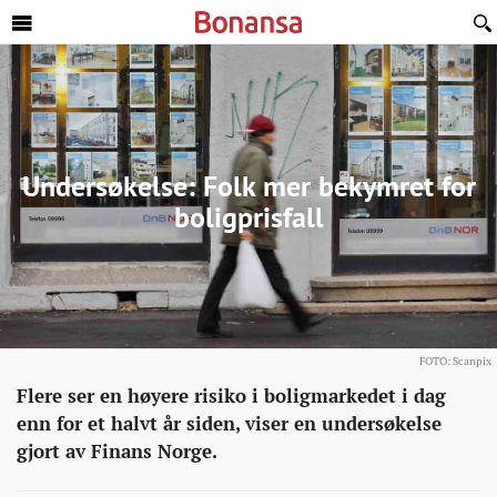
Sideinnhold
Undersøkelse: Folk mer bekymret for
boligprisfall
FOTO: Scanpix
Eiendom
http://bonansa.no/artikkel/undersokelse-
Flere ser en høyere risiko i boligmarkedet i dag
folk-
enn for et halvt år siden, viser en undersøkelse
mer-
gjort av Finans Norge.
bekymret-