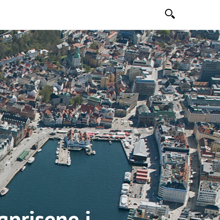
Søk
gprisene i