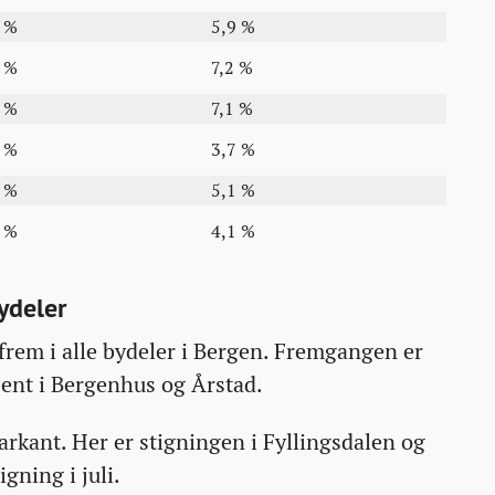
4 %
5,9 %
5 %
7,2 %
5 %
7,1 %
4 %
3,7 %
5 %
5,1 %
4 %
4,1 %
bydeler
e frem i alle bydeler i Bergen. Fremgangen er
sent i Bergenhus og Årstad.
arkant. Her er stigningen i Fyllingsdalen og
gning i juli.