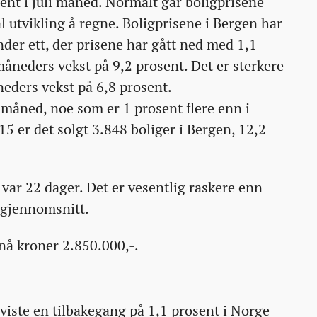
sent i juli måned. Normalt går boligprisene
al utvikling å regne. Boligprisene i Bergen har
nder ett, der prisene har gått ned med 1,1
åneders vekst på 9,2 prosent. Det er sterkere
eders vekst på 6,8 prosent.
i måned, noe som er 1 prosent flere enn i
15 er det solgt 3.848 boliger i Bergen, 12,2
 var 22 dager. Det er vesentlig raskere enn
 gjennomsnitt.
nå kroner 2.850.000,-.
viste en tilbakegang på 1,1 prosent i Norge