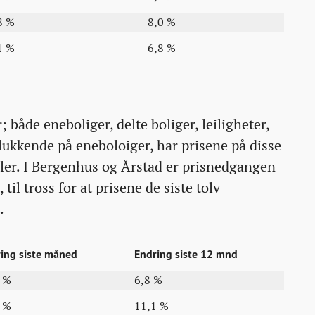
8 %
8,0 %
1 %
6,8 %
; både eneboliger, delte boliger, leiligheter,
elukkende på eneboloiger, har prisene på disse
deler. I Bergenhus og Årstad er prisnedgangen
 til tross for at prisene de siste tolv
.
ing siste måned
Endring siste 12 mnd
0 %
6,8 %
7 %
11,1 %