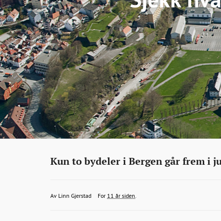
Eiendom
http://bonansa.no/artikkel/sjekk-
Kun to bydeler i Bergen går frem i ju
hva-
som-
linn.gjerstad@bt.no
2015-
2015-
2015-
Av
Linn Gjerstad
For
11 år siden
.
skjedde-
08-
08-
08-
med-