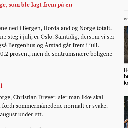
ge, som ble lagt frem på en
PO
ene ned i Bergen, Hordaland og Norge totalt.
e steg i juli, er Oslo. Samtidig, dersom vi ser
gså Bergenhus og Årstad går frem i juli.
 0,2 prosent, men de sentrumsnære boligene
H
b
k
l
ge, Christian Dreyer, sier man ikke skal
ene, fordi sommermånedene normalt er svake.
 august under ett.