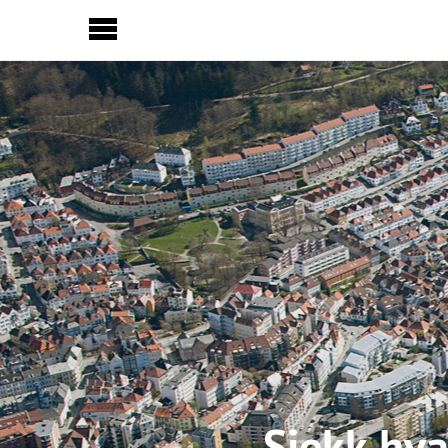
Sideinnhold
Sjekk hva