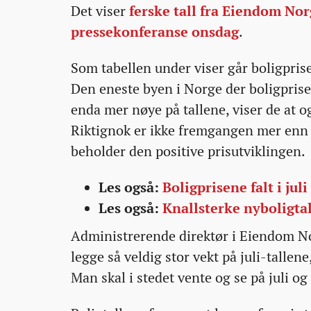
Det viser
ferske tall fra Eiendom Nor
05T11:48:55+00:00
05T11:48:55+00:00
05T17:45:21+00:00
boligprisene-
pressekonferanse onsdag
.
i-
din-
Som tabellen under viser går boligpris
bydel-
Den eneste byen i Norge der boligprisen
i-
enda mer nøye på tallene, viser de at o
sommer/
Riktignok er ikke fremgangen mer enn
beholder den positive prisutviklingen.
Les også:
Boligprisene falt i juli
Les også:
Knallsterke nyboligtal
Administrerende direktør i Eiendom Nor
legge så veldig stor vekt på juli-tall
Man skal i stedet vente og se på juli og