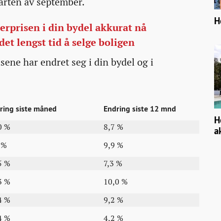
tarten av september.
H
erprisen i din bydel akkurat nå
det lengst tid å selge boligen
sene har endret seg i din bydel og i
ring siste måned
Endring siste 12 mnd
H
0 %
8,7 %
a
 %
9,9 %
5 %
7,3 %
3 %
10,0 %
4 %
9,2 %
4 %
4,2 %