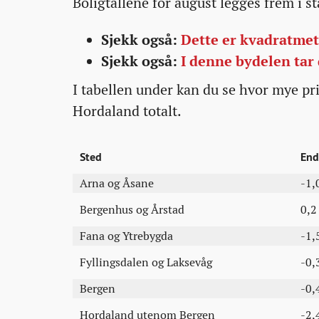
Boligtallene for august legges frem i s
Sjekk også:
Dette er kvadratmet
Sjekk også:
I denne bydelen tar 
I tabellen under kan du se hvor mye pri
Hordaland totalt.
Sted
End
Arna og Åsane
-1,
Bergenhus og Årstad
0,2
Fana og Ytrebygda
-1,
Fyllingsdalen og Laksevåg
-0,
Bergen
-0,
Hordaland utenom Bergen
-2,