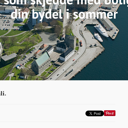
din bydel i sommer
li.