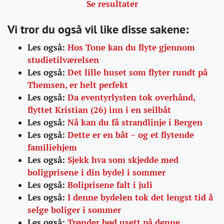
Se resultater
Vi tror du også vil like disse sakene:
Les også:
Hos Tone kan du flyte gjennom
studietilværelsen
Les også:
Det lille huset som flyter rundt på
Themsen, er helt perfekt
Les også:
Da eventyrlysten tok overhånd,
flyttet Kristian (26) inn i en seilbåt
Les også:
Nå kan du få strandlinje i Bergen
Les også:
Dette er en båt – og et flytende
familiehjem
Les også:
Sjekk hva som skjedde med
boligprisene i din bydel i sommer
Les også:
Boliprisene falt i juli
Les også:
I denne bydelen tok det lengst tid å
selge boliger i sommer
Les også:
Trønder bød usett på denne