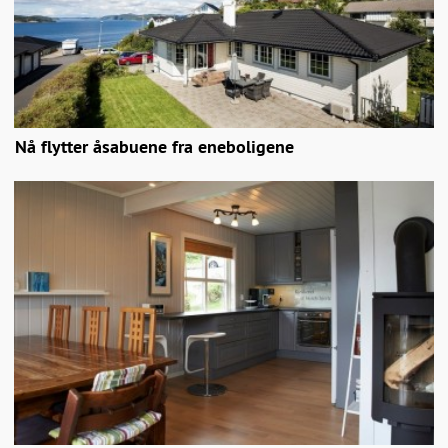
Nå flytter åsabuene fra eneboligene