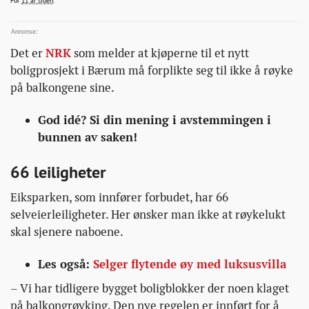
For
11 år siden
.
boliger/
Det er
NRK
som melder at kjøperne til et nytt
boligprosjekt i Bærum må forplikte seg til ikke å røyke
på balkongene sine.
God idé? Si din mening i avstemmingen i
bunnen av saken!
66 leiligheter
Eiksparken, som innfører forbudet, har 66
selveierleiligheter. Her ønsker man ikke at røykelukt
skal sjenere naboene.
Les også:
Selger flytende øy med luksusvilla
– Vi har tidligere bygget boligblokker der noen klaget
på balkongrøyking. Den nye regelen er innført for å