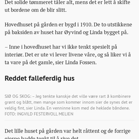
Det solide tømmeret tåler alt, mens det er lett å skifte
ut bordene om de blir slitt.
Hovedhuset på gården er bygd i 1910. De to utstikkene
på baksiden av huset har Øyvind og Linda bygget på.
– Inne i hovedhuset har vi ikke tenkt spesielt på
interiør. Det er ute vi lever livene våre, og så liker vi å
ta vare på det gamle, sier Linda Fossen.
Reddet falleferdig hus
SJØ OG SKOG: – Jeg tenkte kanskje det ville være rart å kombinere
grønt og blått, men mange som kommer innom sier de synes det er
veldig fint, sier Linda. En venninne kom med de heklede båndene.
FOTO: INGVILD FESTERVOLL MELIEN
Det lille huset på gården var helt råttent og de forrige
eierne hadde tenkt til å rive det.