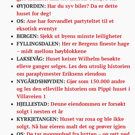
ØYJORDEN:
Har du syv biler? Da er dette
huset for deg!
OS:
Ane har forvandlet partyteltet til et
eksotisk eventyr
BERGEN:
Sjekk ut byens minste leiligheter
FYLLINGSDALEN:
Her er Bergens fineste hage
– midt mellom høyblokkene
LAKSEVÅG:
Huset keiser Wilhelm besøkte
elleve ganger selges. Les den utrolig historien
om paraplymester Eriksens eiendom
NYGÅRDSHØYDEN:
Gjør som 150.000 andre
og les den elleville historien om Pippi-huset i
Villaveien 1
HJELLESTAD:
Denne eiendommen er forsøkt
solgt i nesten et år
KYRKJETANGEN:
Huset var rosa og ble ikke
solgt. Nå har eieren malt det og prøver igjen
OS:
De tar morgenbad fra hytten – og rett ned