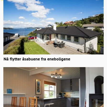
Nå flytter åsabuene fra eneboligene