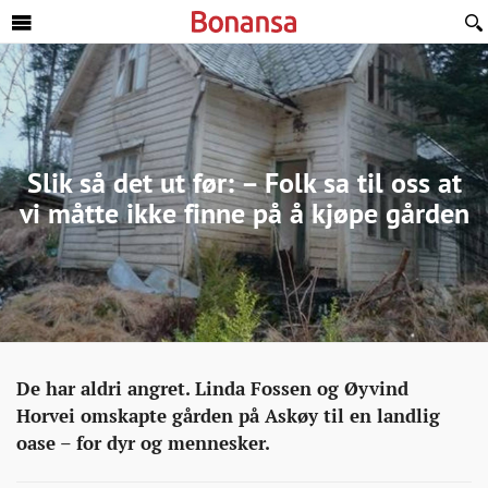
Sideinnhold
Slik så det ut før: – Folk sa til oss at
vi måtte ikke finne på å kjøpe gården
Eiendom
http://bonansa.no/artikkel/slik-
De har aldri angret. Linda Fossen og Øyvind
sa-
Horvei omskapte gården på Askøy til en landlig
det-
oase – for dyr og mennesker.
ut-