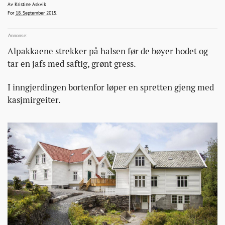
for-
kristineaskvik@bonanasa.no
Av
Kristine Askvik
2015-09-18T09:43:29+00:00
2015-09-18T09:43:29+00:00
2015-09-18T11:53:02+00:00
For
18. September 2015
.
folk-
sa-
til-
Alpakkaene strekker på halsen før de bøyer hodet og
oss-
tar en jafs med saftig, grønt gress.
at-
vi-
I inngjerdingen bortenfor løper en spretten gjeng med
matte-
kasjmirgeiter.
ikke-
finne-
pa-
a-
kjope-
garden/