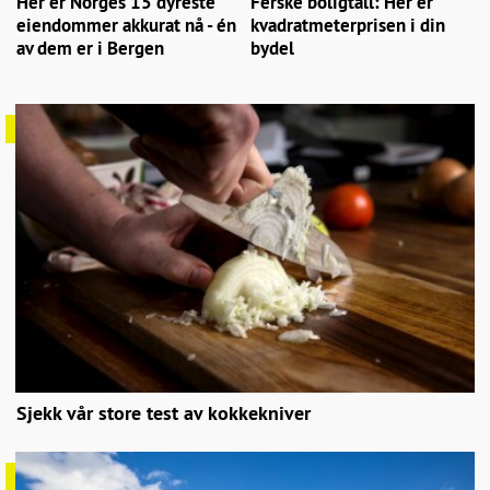
Her er Norges 15 dyreste
Ferske boligtall: Her er
eiendommer akkurat nå - én
kvadratmeterprisen i din
av dem er i Bergen
bydel
Sjekk vår store test av kokkekniver