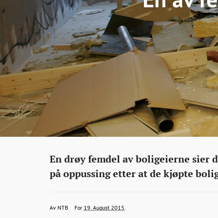
Eiendom
http://bonansa.no/artikkel/en-
En drøy femdel av boligeierne sier 
av-
på oppussing etter at de kjøpte boli
fem-
pusser-
ntb@bonansa.no
2015-
2015-
2015-
Av
NTB
For
19. August 2015
.
opp-