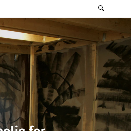
Søk
olig for