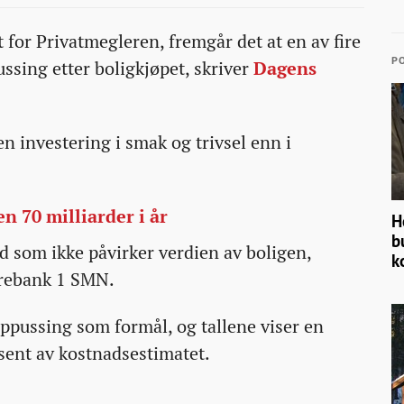
 for Privatmegleren, fremgår det at en av fire
PO
ussing etter
bolig
kjøpet, skriver
Dagens
n investering i smak og trivsel enn i
n 70 milliarder i år
H
b
id som ikke påvirker verdien av
bolig
en,
k
parebank 1 SMN.
ppussing som formål, og tallene viser en
sent av kostnadsestimatet.