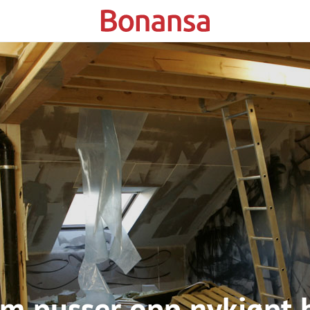
em pusser opp nykjøpt b