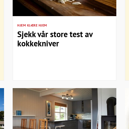
HJEM KJÆRE HJEM
Sjekk vår store test av
kokkekniver