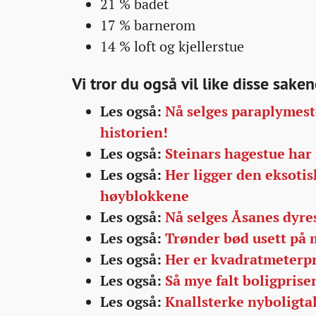
21 % badet
17 % barnerom
14 % loft og kjellerstue
Vi tror du også vil like disse saken
Les også:
Nå selges paraplymest
historien!
Les også:
Steinars hagestue har
Les også:
Her ligger den eksoti
høyblokkene
Les også:
Nå selges Åsanes dyre
Les også:
Trønder bød usett på m
Les også:
Her er kvadratmeterpr
Les også:
Så mye falt boligprisen
Les også:
Knallsterke nyboligtal