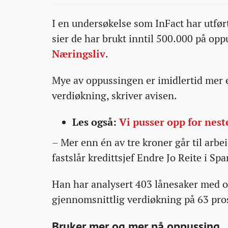
08-
08-
08-
nykjopt-
I en undersøkelse som InFact har utført
19T10:11:20+00:00
19T10:11:20+00:00
19T10:19:49+00:00
bolig-
sier de har brukt inntil 500.000 på opp
for-
Næringsliv
.
over-
500-
Mye av oppussingen er imidlertid mer e
000/
verdiøkning, skriver avisen.
Les også:
Vi pusser opp for neste
– Mer enn én av tre kroner går til arbe
fastslår kredittsjef Endre Jo Reite i S
Han har analysert 403 lånesaker med o
gjennomsnittlig verdiøkning på 63 pro
Bruker mer og mer på oppussing