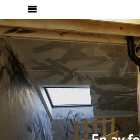
Sideinnhold
En av f