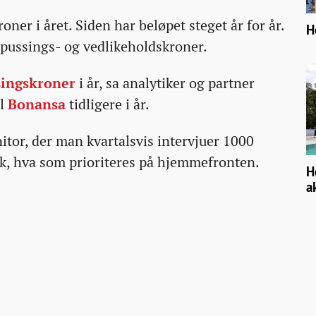
oner i året. Siden har beløpet steget år for år.
H
ppussings- og vedlikeholdskroner.
singskroner
i år, sa analytiker og partner
il
Bonansa
tidligere i år.
tor, der man kvartalsvis intervjuer 1000
uk, hva som prioriteres på hjemmefronten.
H
a