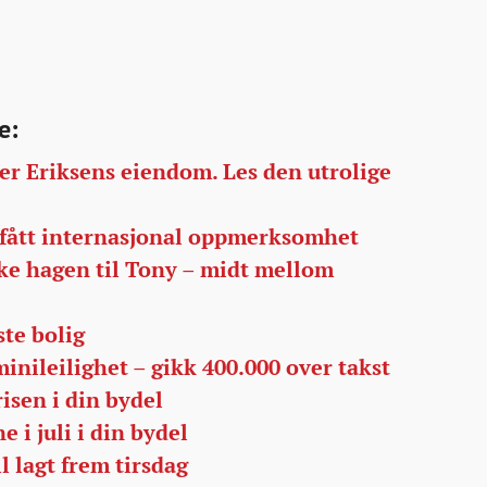
e:
er Eriksens eiendom. Les den utrolige
 fått internasjonal oppmerksomhet
ske hagen til Tony – midt mellom
ste bolig
inileilighet – gikk 400.000 over takst
isen i din bydel
e i juli i din bydel
l lagt frem tirsdag