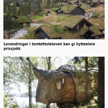
Lovendringer i tomtefesteloven kan gi hytteeiere
prissjokk