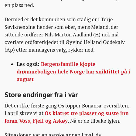
en plass ned.
Dermed er det kommunen som stadig er i Terje
Søviknes sine hender som øker, mens Meland, der
sittende ordfører Nils Marton Aadland (H) nok må
overlate ordførerkjedet til Øyvind Helland Oddekalv
(Ap) etter mandagens valg, rykker ned.
Les også:
Bergensfamilie kjøpte
drømmeboligen hele Norge har sniktittet på i
august
Store endringer fra i vår
Det er ikke første gang Os topper Bonansa-oversikten.
I april skrev vi at
Os klatret tre plasser og suste inn
foran Voss, Fjell og Askøy
. Nå er de tilbake igjen.
Situasjonen var en ganske annen i mai, da