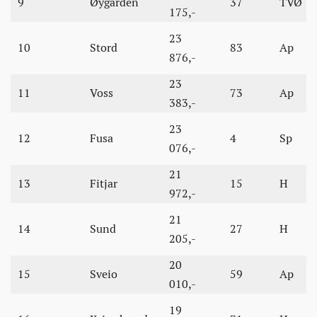
9
Øygarden
37
TVØ
175,-
23
10
Stord
83
Ap
876,-
23
11
Voss
73
Ap
383,-
23
12
Fusa
4
Sp
076,-
21
13
Fitjar
15
H
972,-
21
14
Sund
27
H
205,-
20
15
Sveio
59
Ap
010,-
19