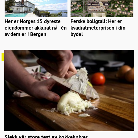
Her er Norges 15 dyreste
Ferske boligtall: Her er
eiendommer akkurat nå - én
kvadratmeterprisen i din
av dem er i Bergen
bydel
Sjekk vår store test av kokkekniver