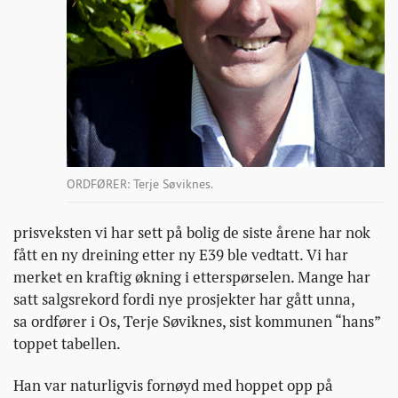
ORDFØRER: Terje Søviknes.
prisveksten vi har sett på bolig de siste årene har nok
fått en ny dreining etter ny E39 ble vedtatt. Vi har
merket en kraftig økning i etterspørselen. Mange har
satt salgsrekord fordi nye prosjekter har gått unna,
sa ordfører i Os, Terje Søviknes, sist kommunen “hans”
toppet tabellen.
Han var naturligvis fornøyd med hoppet opp på