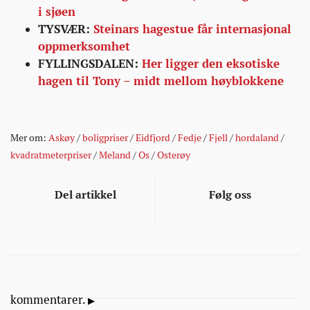
i sjøen
TYSVÆR:
Steinars hagestue får internasjonal
oppmerksomhet
FYLLINGSDALEN:
Her ligger den eksotiske
hagen til Tony – midt mellom høyblokkene
Mer om:
Askøy
/
boligpriser
/
Eidfjord
/
Fedje
/
Fjell
/
hordaland
/
kvadratmeterpriser
/
Meland
/
Os
/
Osterøy
Del artikkel
Følg oss
kommentarer.