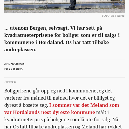
FOTO: Odd Nerbø
Eiendom
http://bonansa.no/artikkel/kommunen-
... utenom Bergen, selvsagt. Vi har sett på
til-
kvadratmeterprisene for boliger som er til salgs i
soviknes-
kommunene i Hordaland. Os har tatt tilbake
er-
andreplassen.
dyrest-
igjen/
linn.gjerstad@bt.no
Av
Linn Gjerstad
2015-09-17T13:10:22+00:00
2015-09-17T13:10:22+00:00
2015-09-17T17:18:41+00:00
For
11 år siden
.
Boligprisene går opp og ned i kommunene, og det
varierer fra måned til måned hvor det er billigst og
dyrest å bosette seg.
I sommer var det Meland som
var Hordalands nest dyreste kommune
målt i
kvadratmeterpris på boligene som lå ute for salg. Nå
har Os tatt tilbake andreplassen og Meland har rykket