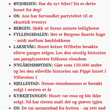
ØYJORDEN:
Har du syv biler? Da er dette
huset for deg!
OS:
Ane har forvandlet partyteltet til et
eksotisk eventyr
BERGEN:
Sjekk ut byens minste leiligheter
FYLLINGSDALEN:
Her er Bergens fineste hage
– midt mellom høyblokkene
LAKSEVÅG:
Huset keiser Wilhelm besøkte
elleve ganger selges. Les den utrolig historien
om paraplymester Eriksens eiendom
NYGÅRDSHØYDEN:
Gjør som 150.000 andre
og les den elleville historien om Pippi-huset i
Villaveien 1
HJELLESTAD:
Denne eiendommen er forsøkt
solgt i nesten et år
KYRKJETANGEN:
Huset var rosa og ble ikke
solgt. Nå har eieren malt det og prøver igjen
OS:
De tar morgenbad fra hytten – og rett ned