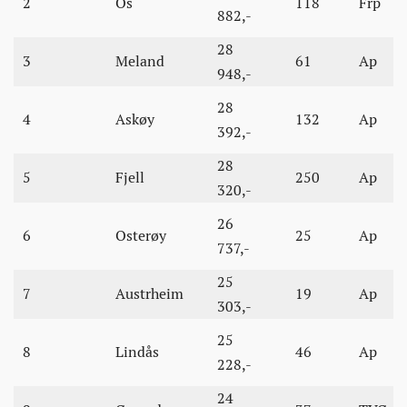
2
Os
118
Frp
882,-
28
3
Meland
61
Ap
948,-
28
4
Askøy
132
Ap
392,-
28
5
Fjell
250
Ap
320,-
26
6
Osterøy
25
Ap
737,-
25
7
Austrheim
19
Ap
303,-
25
8
Lindås
46
Ap
228,-
24