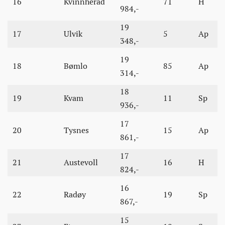
16
Kvinnherad
71
H
984,-
19
17
Ulvik
5
Ap
348,-
19
18
Bømlo
85
Ap
314,-
18
19
Kvam
11
Sp
936,-
17
20
Tysnes
15
Ap
861,-
17
21
Austevoll
16
H
824,-
16
22
Radøy
19
Sp
867,-
15