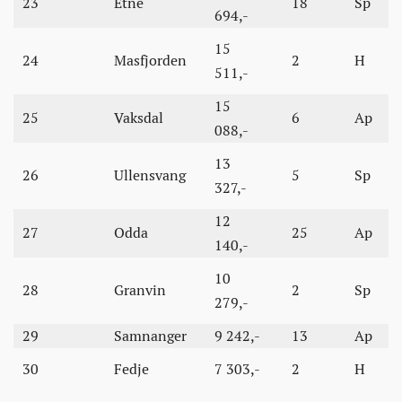
23
Etne
18
Sp
694,-
15
24
Masfjorden
2
H
511,-
15
25
Vaksdal
6
Ap
088,-
13
26
Ullensvang
5
Sp
327,-
12
27
Odda
25
Ap
140,-
10
28
Granvin
2
Sp
279,-
29
Samnanger
9 242,-
13
Ap
30
Fedje
7 303,-
2
H