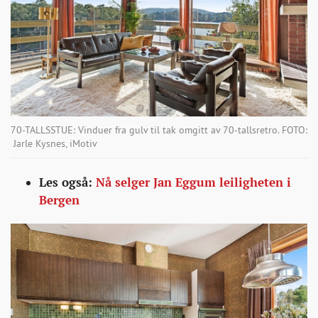
70-TALLSSTUE: Vinduer fra gulv til tak omgitt av 70-tallsretro. FOTO:
Jarle Kysnes, iMotiv
Les også:
Nå selger Jan Eggum leiligheten i
Bergen