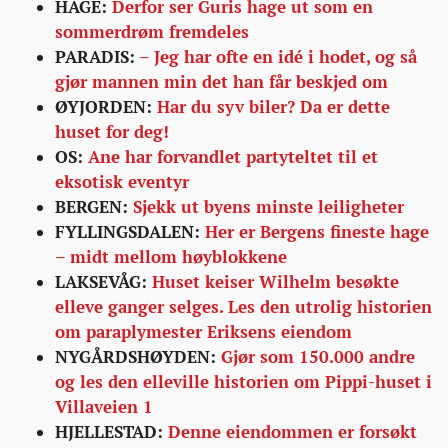
HAGE:
Derfor ser Guris hage ut som en
sommerdrøm fremdeles
PARADIS:
– Jeg har ofte en idé i hodet, og så
gjør mannen min det han får beskjed om
ØYJORDEN:
Har du syv biler? Da er dette
huset for deg!
OS:
Ane har forvandlet partyteltet til et
eksotisk eventyr
BERGEN:
Sjekk ut byens minste leiligheter
FYLLINGSDALEN:
Her er Bergens fineste hage
– midt mellom høyblokkene
LAKSEVÅG:
Huset keiser Wilhelm besøkte
elleve ganger selges. Les den utrolig historien
om paraplymester Eriksens eiendom
NYGÅRDSHØYDEN:
Gjør som 150.000 andre
og les den elleville historien om Pippi-huset i
Villaveien 1
HJELLESTAD:
Denne eiendommen er forsøkt