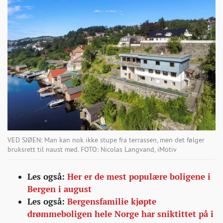
VED SJØEN: Man kan nok ikke stupe fra terrassen, men det følger
bruksrett til naust med. FOTO: Nicolas Langvand, iMotiv
Les også:
Her er de mest populære boligene i
Bergen i august
Les også:
Bergensfamilie kjøpte
drømmeboligen hele Norge har sniktittet på i