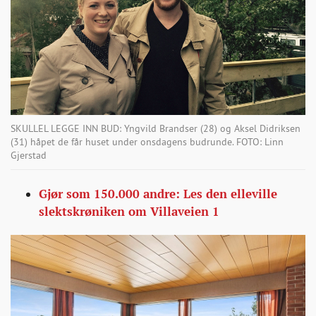
SKULLEL LEGGE INN BUD: Yngvild Brandser (28) og Aksel Didriksen
(31) håpet de får huset under onsdagens budrunde. FOTO: Linn
Gjerstad
Gjør som 150.000 andre: Les den elleville
slektskrøniken om Villaveien 1