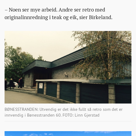
– Noen ser mye arbeid. Andre ser retro med
originalinnredning i teak og eik, sier Birkeland.
BØNESSTRANDEN: Utvendig er det ikke fullt så retro som det er
innvendig i Bønesstranden 60. FOTO: Linn Gjerstad