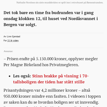
Nathalie Nordnes sin siste musikkvideo er spilt inn i retrohuset på Bønesstranden.
Eiendom
http://bonansa.no/artikkel/70-
Det tok bare en time fra budrunden var i gang
tallshuset-
onsdag klokken 12, til huset ved Nordåsvannet i
gikk-
Bergen var solgt.
nesten-
en-
linn.gjerstad@bt.no
Av
Linn Gjerstad
2015-09-23T13:24:38+00:00
2015-09-23T13:24:38+00:00
2015-09-23T13:30:10+00:00
For
11 år siden
.
million-
over-
takst/
– Prisen endte på 5.150.000 kroner, opplyser megler
Per Magne Birkeland hos Privatmegleren.
Les også:
Stinn brakke på visning i 70-
tallsboligen der tiden har stått stille
Prisantydningen var 4,2 millioner kroner – altså
950.000 kroner mindre enn fasiten. I videoen i toppen
av saken kan du se hvordan boligen ser ut innvendig.