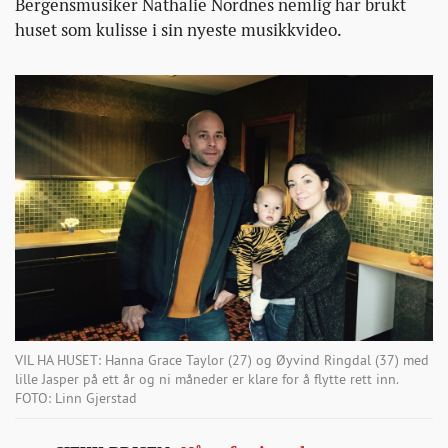
Bergensmusiker Nathalie Nordnes nemlig har brukt
huset som kulisse i sin nyeste musikkvideo.
VIL HA HUSET: Hanna Grace Taylor (27) og Øyvind Ringdal (37) med
lille Jasper på ett år og ni måneder er klare for å flytte rett inn.
FOTO: Linn Gjerstad