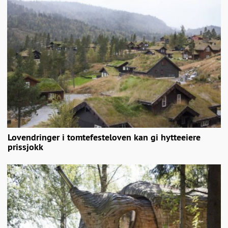
Lovendringer i tomtefesteloven kan gi hytteeiere
prissjokk