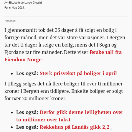
i-
elisabeth.gjesdal@bt.no
Av
Elisabeth de Lange Gjesdal
2015-05-06T11:57:24+00:00
2015-05-06T11:57:24+00:00
2015-05-06T12:16:29+00:00
For
6. May 2015
.
bergen/
I gjennomsnitt tok det 33 dager å få solgt en bolig i
forrige måned, men det var store variasjoner. I Bergen
tar det ti dager å selge en bolig, mens det i Sogn og
Fjordane tar fire måneder. Dette viser
ferske tall fra
Eiendom Norge
.
Les også:
Sterk prisvekst på boliger i april
I tillegg selges det nå flere boliger til over ti millioner
kroner i Bergen enn tidligere. Enkelte boliger er solgt
for nær 20 millioner kroner.
Les også:
Derfor gikk denne leiligheten over
to millioner over takst
Les også:
Rekkehus på Landås gikk 2,2