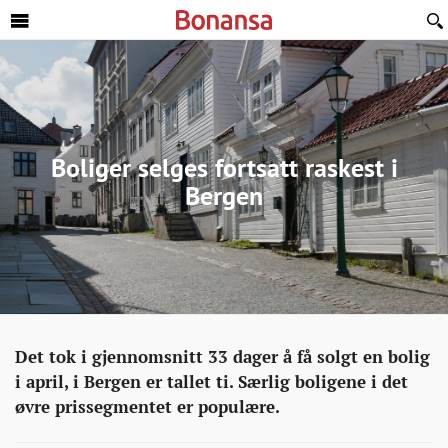
Sideinnhold
Boliger selges fortsatt raskest i
Bergen
Eiendom
http://bonansa.no/artikkel/boliger-
Det tok i gjennomsnitt 33 dager å få solgt en bolig
selges-
i april, i Bergen er tallet ti. Særlig boligene i det
fortsatt-
øvre prissegmentet er populære.
raskest-