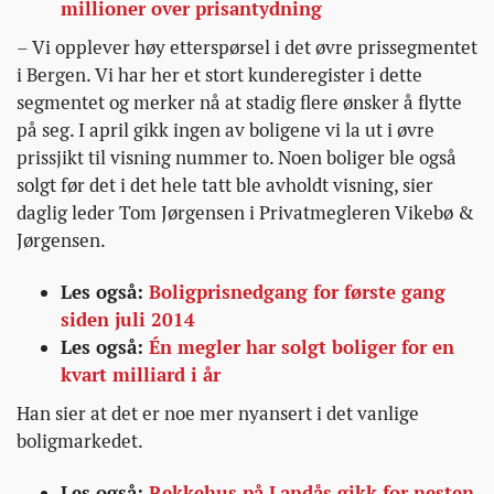
millioner over prisantydning
– Vi opplever høy etterspørsel i det øvre prissegmentet
i Bergen. Vi har her et stort kunderegister i dette
segmentet og merker nå at stadig flere ønsker å flytte
på seg. I april gikk ingen av boligene vi la ut i øvre
prissjikt til visning nummer to. Noen boliger ble også
solgt før det i det hele tatt ble avholdt visning, sier
daglig leder Tom Jørgensen i Privatmegleren Vikebø &
Jørgensen.
Les også:
Boligprisnedgang for første gang
siden juli 2014
Les også:
Én megler har solgt boliger for en
kvart milliard i år
Han sier at det er noe mer nyansert i det vanlige
boligmarkedet.
Les også:
Rekkehus på Landås gikk for nesten