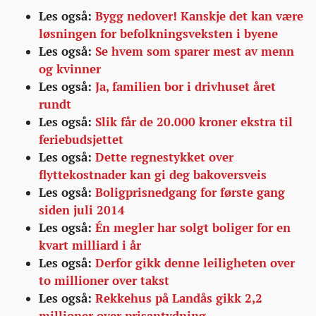
Les også:
Bygg nedover! Kanskje det kan være
løsningen for befolkningsveksten i byene
Les også:
Se hvem som sparer mest av menn
og kvinner
Les også:
Ja, familien bor i drivhuset året
rundt
Les også:
Slik får de 20.000 kroner ekstra til
feriebudsjettet
Les også:
Dette regnestykket over
flyttekostnader kan gi deg bakoversveis
Les også:
Boligprisnedgang for første gang
siden juli 2014
Les også:
Én megler har solgt boliger for en
kvart milliard i år
Les også:
Derfor gikk denne leiligheten over
to millioner over takst
Les også:
Rekkehus på Landås gikk 2,2
millioner over prisantydning