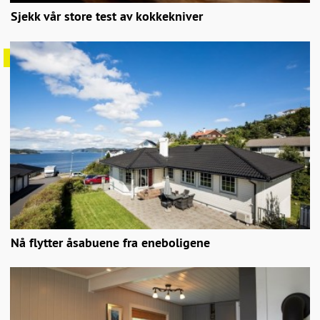
Sjekk vår store test av kokkekniver
Nå flytter åsabuene fra eneboligene