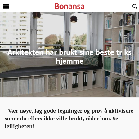
Sideinnhold
Arkitekten har brukt sine beste triks
hjemme
Interiør
http://bonansa.no/artikkel/arkitekten-
- Vær nøye, lag gode tegninger og prøv å aktivisere
har-
soner du ellers ikke ville brukt, råder han. Se
brukt-
leiligheten!
sine-