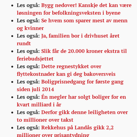
Les også:
Bygg nedover! Kanskje det kan være
løsningen for befolkningsveksten i byene
Les også:
Se hvem som sparer mest av menn
og kvinner
Les også:
Ja, familien bor i drivhuset året
rundt
Les også:
Slik får de 20.000 kroner ekstra til
feriebudsjettet
Les også:
Dette regnestykket over
flyttekostnader kan gi deg bakoversveis
Les også:
Boligprisnedgang for første gang
siden juli 2014
Les også:
Én megler har solgt boliger for en
kvart milliard i år
Les også:
Derfor gikk denne leiligheten over
to millioner over takst
Les også:
Rekkehus på Landås gikk 2,2
millioner over prisantydning