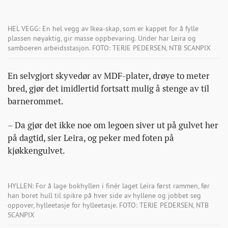
HEL VEGG: En hel vegg av Ikea-skap, som er kappet for å fylle
plassen nøyaktig, gir masse oppbevaring. Under har Leira og
samboeren arbeidsstasjon. FOTO: TERJE PEDERSEN, NTB SCANPIX
En selvgjort skyvedør av MDF-plater, drøye to meter
bred, gjør det imidlertid fortsatt mulig å stenge av til
barnerommet.
– Da gjør det ikke noe om legoen siver ut på gulvet her
på dagtid, sier Leira, og peker med foten på
kjøkkengulvet.
HYLLEN: For å lage bokhyllen i finér laget Leira først rammen, før
han boret hull til spikre på hver side av hyllene og jobbet seg
oppover, hylleetasje for hylleetasje. FOTO: TERJE PEDERSEN, NTB
SCANPIX