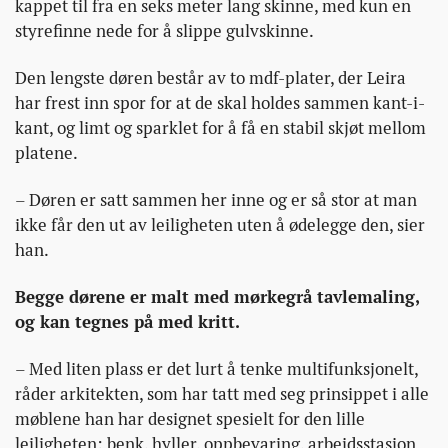
kappet til fra en seks meter lang skinne, med kun en
styrefinne nede for å slippe gulvskinne.
Den lengste døren består av to mdf-plater, der Leira
har frest inn spor for at de skal holdes sammen kant-i-
kant, og limt og sparklet for å få en stabil skjøt mellom
platene.
– Døren er satt sammen her inne og er så stor at man
ikke får den ut av leiligheten uten å ødelegge den, sier
han.
Begge dørene er malt med mørkegrå tavlemaling,
og kan tegnes på med kritt.
– Med liten plass er det lurt å tenke multifunksjonelt,
råder arkitekten, som har tatt med seg prinsippet i alle
møblene han har designet spesielt for den lille
leiligheten: benk, hyller, oppbevaring, arbeidsstasjon