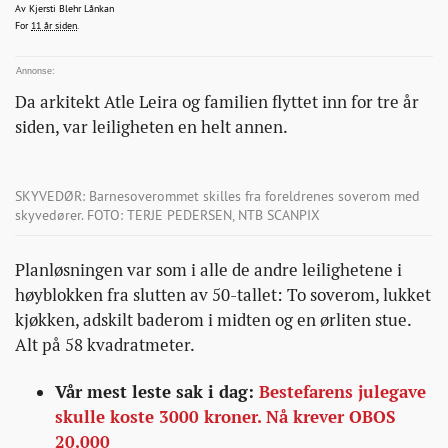
beste-
KjerstiBlehrLankan@bonansa.no
Av
Kjersti Blehr Lånkan
2015-05-14T19:43:59+00:00
2015-05-14T19:43:59+00:00
2015-05-14T21:59:37+00:00
For
11 år siden
.
triks-
hjemme/
Da arkitekt Atle Leira og familien flyttet inn for tre år
siden, var leiligheten en helt annen.
SKYVEDØR: Barnesoverommet skilles fra foreldrenes soverom med
skyvedører. FOTO: TERJE PEDERSEN, NTB SCANPIX
Planløsningen var som i alle de andre leilighetene i
høyblokken fra slutten av 50-tallet: To soverom, lukket
kjøkken, adskilt baderom i midten og en ørliten stue.
Alt på 58 kvadratmeter.
Vår mest leste sak i dag:
Bestefarens julegave
skulle koste 3000 kroner. Nå krever OBOS
20.000